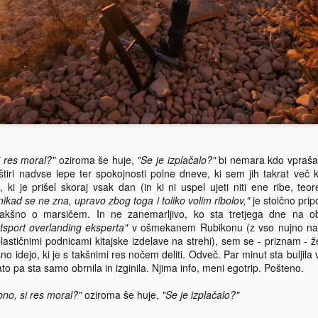
manjše veselje pisočega, urednikujočega ter financirajočega in
kot eno prvih, vsekakor pa
nčno, verjamem, na veselje vsakega slehernika, ki še goji, morda
neogibno nujnih stopnic v smeri
lo živi ideale nevtralnega, razsvetljenega, vključujočega interneta
osebne rasti, izpopolnitve,
akih možnosti. Po vrsti birokratskih bojev, ki so se razvlekli v nič
dovršitve, no pač tosortnih zadev
nj kot virtualno verzijo taktiziranega izčrpavanja nasprotnika, je naša
(malo težko mi gredo z jezika)
ran - v naspotju s pričakovanji, vsej umazani, lažnivi propagandi
poudarjajo ravno idejo preseganja
vkljub - izšla zmagovita. Kača Stara anglosaška je usekala v lasten
megle pričakovanj preko učenja,
p in se nato sikajoč zavlekla celit rane v brezno, od koder je tudi
kako opaziti, pripoznati in končno
išla.
še zaobjeti edino resničnost
bivanja tukaj-in-zdaj.
Ideja namesto TVja: Mihail Bulgakov: Morfij in druge
EB
20
zgodbe
i res moral?"
oziroma še huje,
"Se je izplačalo?"
bi nemara kdo vpraša
tiri nadvse lepe ter spokojnosti polne dneve, ki sem jih takrat več k
veda ne gre, da bi bralki in bralcu priporočal splošno poznana in
i je prišel skoraj vsak dan (in ki ni uspel ujeti niti ene ribe, teo
nonizirana, kaj šele skorajda forsirano popularizirana in
ikad se ne zna, upravo zbog toga i toliko volim ribolov,"
einterpretirana dela velikih avtorjev. Ne jaz, ne tu. Zato o Mojstru in
je stoično prip
akšno o marsičem. In ne zanemarljivo, ko sta tretjega dne na o
rgareti niti besede (ups!). Mnogo raje omenim tale mini jagodni
tsport overlanding eksperta"
borčič zgodnjih zgodbic velikega avtorja. Zdi se mi, da bi lahko prijal
v ošmekanem Rubikonu (z vso nujno navl
astičnimi podnicami kitajske izdelave na strehi), sem se - priznam - 
di njej in njemu, ki kolikortoliko redno zahajata na strani mojega
 idejo, ki je s takšnimi res nočem deliti. Odveč. Par minut sta buljila
ogovanja. Zgodbica ali dve za večer na verandi, ob skodelici čaja, pipi
to pa sta samo obrnila in izginila. Njima info, meni egotrip. Pošteno.
romatiziranega tobaka ali morda v družbi kakšnega drugega
imulansa, z razgledom na žolte barve zahajajočega sonca ... Ni slabo,
bno, si res moral?"
iporočam. In tako dalje naslednji večer in potem naslednji, dokler jih
oziroma še huje,
"Se je izplačalo?"
Tu in tam ...
EB
 zmanjka ...
13