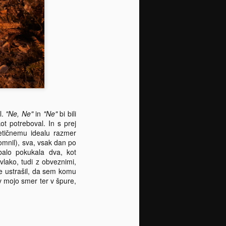
tiste Occamove, bodi to rez britve
Damjánove, ki v času, ko se eni
trkajo po prsih, drugi posipavajo s
pepelom, tretji vijejo roke, odločno
zareže v pogačo resnice z opazko
sledečo:
l.
"Ne, Ne"
in
"Ne"
bi bili
ot potreboval. In s prej
retičnemu idealu razmer
omnil), sva, vsak dan po
balo pokukala dva, kot
ako, tudi z obveznimi,
že ustrašil, da sem komu
 v mojo smer ter v špure,