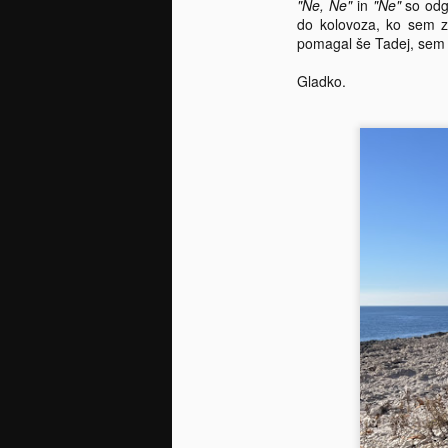
"Ne, Ne"
in
"Ne"
so odgo
do kolovoza, ko sem za
Na
pomagal še Tadej, sem v
P
Gladko.
Aj
J
se
ko
ni
če
za
in
Vr
id
p
J
za