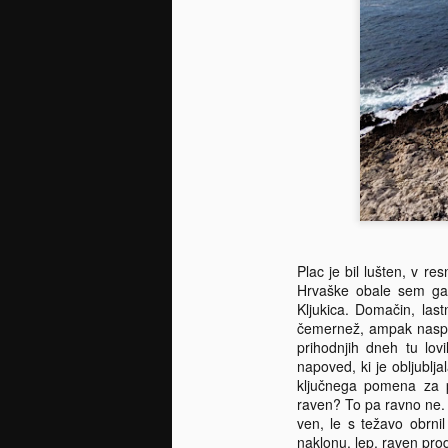
Plac je bil lušten, v r
Hrvaške obale sem ga n
Kljukica. Domačin, lastn
čemernež, ampak naspro
prihodnjih dneh tu lov
napoved, ki je obljublja
ključnega pomena za p
raven? To pa ravno ne. 
ven, le s težavo obrni
naklonu, lep, raven prod