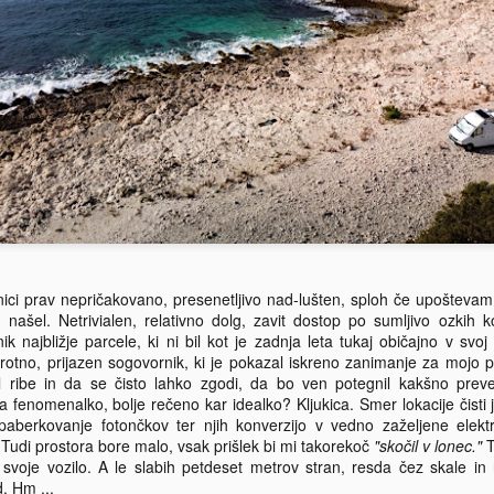
esnici prav nepričakovano, presenetljivo nad-lušten, sploh če upošteva
ašel. Netrivialen, relativno dolg, zavit dostop po sumljivo ozkih 
ik najbližje parcele, ki ni bil kot je zadnja leta tukaj običajno v svo
tno, prijazen sogovornik, ki je pokazal iskreno zanimanje za mojo po
il ribe in da se čisto lahko zgodi, da bo ven potegnil kakšno prev
la fenomenalko, bolje rečeno kar idealko? Kljukica. Smer lokacije čisti 
aberkovanje fotončkov ter njih konverzijo v vedno zaželjene elektr
Tudi prostora bore malo, vsak prišlek bi mi takorekoč
"skočil v lonec."
T
l svoje vozilo. A le slabih petdeset metrov stran, resda čez skale i
. Hm ...