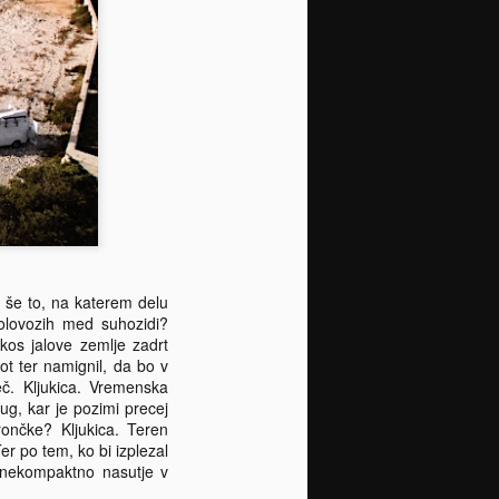
m še to, na katerem delu
kolovozih med suhozidi?
j kos jalove zemlje zadrt
t ter namignil, da bo v
eč. Kljukica. Vremenska
jug, kar je pozimi precej
ončke? Kljukica. Teren
er po tem, ko bi izplezal
n nekompaktno nasutje v