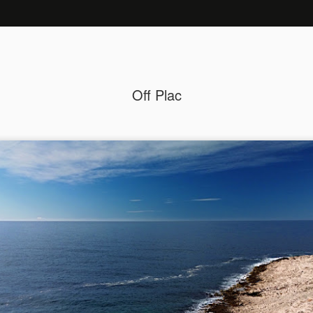
 <--
--> Ideja namesto TVja <--
--> Sodelujmo <--
--
Off Plac
Ideja namesto TVja: Svetis
JUN
18
Basara: Fama o Kolesarjih
Kdor misli, da gre nesluten porast priljubljenosti vrtenja p
smo mu priča v zadnjih letih, pripisati športnim uspehom
kolesarskih asov, se seveda moti. Kot se je izkazalo že
- resnica je sicer preprosta, a preprostim očem skrita. N
deluje "na prvo žogo," predvsem pa vedno znova postavl
vprašaj vsaj ravnotežje med vzroki ter posledicami, če ž
same smiselnosti teh konceptov. Na primer. Neki Josef Fe
v času vladavine Karla Grdega s svojimi somišljeniki bolj
kot prilike dvignil sidro in odplul proti severu, da bi našel 
obstaja.