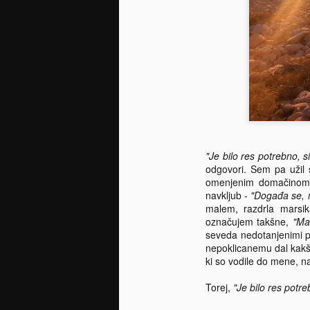
ko
ce
en
ma
st
na
re
pr
F
"Je bilo res potrebno, s
odgovori. Sem pa užil š
Se
omenjenim domačinom, k
ka
navkljub -
"Događa se, n
pr
malem, razdrla marsik
Ma
označujem takšne,
"Ma
iz
seveda nedotanjenimi pl
tu
nepoklicanemu dal kakšno
bl
ki so vodile do mene, na
a
st
Torej,
"Je bilo res potre
pr
F
ne