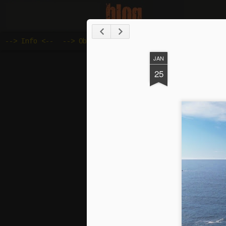
--> Info <--
--> Objave <--
--> Overland Baza Znanja
JAN
25