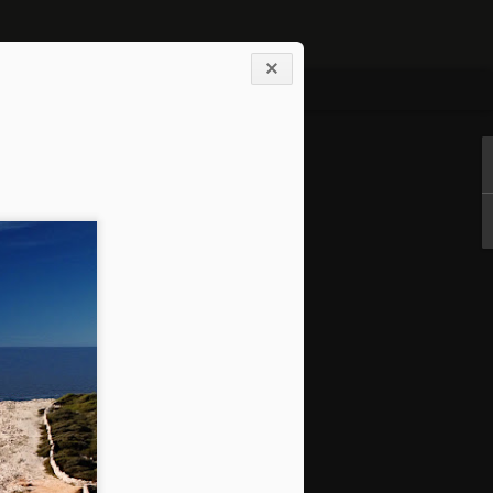
> Kontakt <--
lav
edal, ki
 naših
 mnogokrat
aš svet ne
ja pod
e ne kar
rrarius je
 silom nuje
otok, ki ne