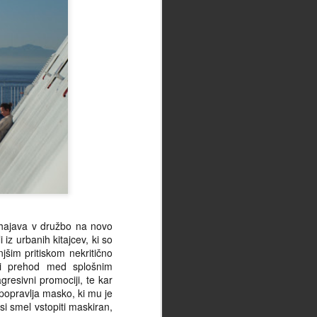
rihajava v družbo na novo
z urbanih kitajcev, ki so
jšim pritiskom nekritično
ri prehod med splošnim
resivni promociji, te kar
 popravlja masko, ki mu je
si smel vstopiti maskiran,