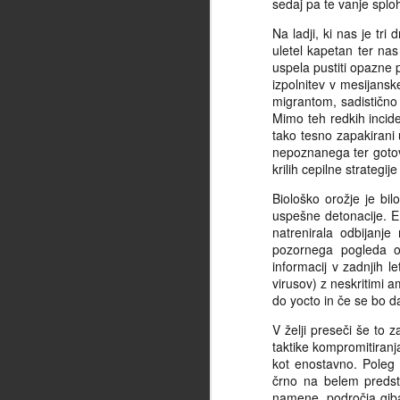
sedaj pa te vanje splo
V vrtincu produkcije
JUN
Na ladji, ki nas je tr
1
Slaba tri leta kasneje, sedaj
uletel kapetan ter nas
torej, ko sem zatrdno
uspela pustiti opazne 
prepričan, da je minil še zadnji
izpolnitev v mesijans
izmed nezapovedanih rokov
migrantom, sadistično 
molčanja, ko so gotovo potekle
Mimo teh redkih incide
vse sicer de facto neobstoječe in
tako tesno zapakirani
nepodpisane pogodbe o
nepoznanega ter gotovo
nerazkrivanju informacij, sedaj
M
krilih cepilne strateg
lahko mirno priznam - bil sem del
tehnične ekipe, ki je snemala
Biološko orožje je bil
Slovensko epizodo dokumentarne
uspešne detonacije. EU
pr
serije World's most dangerous
natrenirala odbijanj
bi
roads.
pozornega pogleda oč
ug
informacij v zadnjih l
bi
virusov) z neskritimi 
ur
do yocto in če se bo da
in
nj
V želji preseči še to 
v 
taktike kompromitiranja
ob
kot enostavno. Poleg 
F
do
črno na belem predsta
namene, področja giba