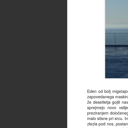
Eden od bolj migetajo
zapovedanega maskiranj
že desetletja gojili n
sprejmejo novo vsil
preziranjem določenega
malo stisne pri srcu. 
zlezla pod nos, postane