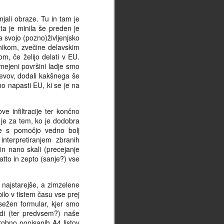
Debati v bok (jetra
MAY
njali obraze. Tu in tam je
19
parajoči)
hta je minila še preden je
Bodi podoba naslovna več kot
a svojo (pozno)življenjsko
zgolj in samo uvod. Bodi podoba
nikom, zvečine delavskim
naslovna več kot vabilo, bodi
m, če želijo delati v EU.
podoba naslovna netivo, bodi
mejeni površini ladje smo
prikaz, bodi dokaz. Bodi podoba
sevov, dodali kakšnega še
naslovna ta, na katero bo kazal
no napasti EU, ki se je na
prst pravičnega, onega
črkoberočega, onega
kameloprecejajočega, češ: "To,
ve infiltracije ter končno
to, to ..." (malo bo zajecljal v
 je za tem, ko je dodobra
svete jeze žaru) "... to so ti
se s pomočjo vedno bolj
barabini, to so natanko tisti capini,
nterpretiranjem zbranih
zaradi katerih nas je doletela ta
 in nano skali (precejanje
nesreča, zaradi katerih nam bratje
atto in zepto (sanje?) vse
Heleni odsihmal odrekajo
dobrodošlico, zaradi katerih se
i najstarejše, a zimzelene
nam zapirajo vrata Raja, zaradi
ilo v tistem času vse prej
katerih je naše udinjstvovanje
sežen formular, kjer smo
turistovsko oblateno, zatirano,
udi (ter predvsem?) naše
preganjano, sankcionirano." Bodi
robno popisanih A4 listov
podoba naslovna rez britve, pa ne