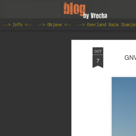
--> Info <--
--> Objave <--
--> Overland Baza Znanja
OCT
GNV 
7