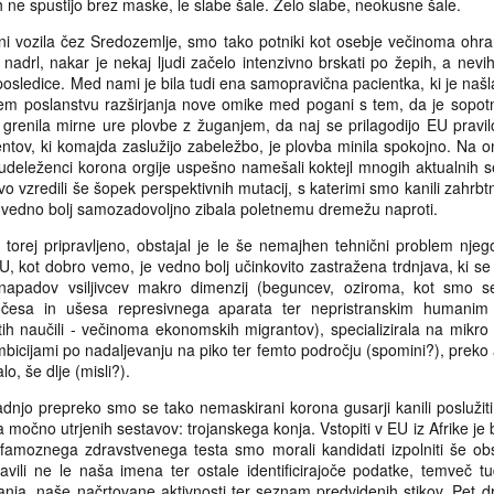
h ne spustijo brez maske, le slabe šale. Zelo slabe, neokusne šale.
Kratko poročilo
Srečno 2026 ...
APR
DEC
i dni vozila čez Sredozemlje, smo tako potniki kot osebje večinoma ohra
29
31
Pričakovanja so v svojem
Luštno 2026ko želim.
 nadrl, nakar je nekaj ljudi začelo intenzivno brskati po žepih, a nevi
bistvu sila sitni skupki
posledice. Med nami je bila tudi ena samopravična pacientka, ki je našl
sinaptičnih povezav dvomljive
Naj bo (še) boljše od onega pred
kem poslanstvu razširjanja nove omike med pogani s tem, da je sopot
kvalitete. Zanje nikoli nisem bil
njim, naj bo zanimivo,
grenila mirne ure plovbe z žuganjem, da naj se prilagodijo EU pravilo
povsem prepričan, da s svojim
navdihujoče, veselja in sploh
ntov, ki komajda zaslužijo zabeležbo, je plovba minila spokojno. Na o
obstojem na kakršenkoli merljiv,
dobrega ter lepega polno.
 udeleženci korona orgije uspešno namešali koktejl mnogih aktualnih 
dokazljiv način koristijo
 vzredili še šopek perspektivnih mutacij, s katerimi smo kanili zahrbt
sebičnemu genu, da so torej v
Vrelci, mrelci, zime grelci ...
AR
ije vedno bolj samozadovoljno zibala poletnemu dremežu naproti.
evolucijskem smislu karkoli
15
Nobena skrivnost ni, da prezimujoči nomadi najbolj cenimo
drugega kot še ena od
o torej pripravljeno, obstajal je le še nemajhen tehnični problem njego
lokacije, ki poleg tistega najosnovnejšega (ugodna klima, miren
premnogoštevilnih slepih uličic,
, kot dobro vemo, je vedno bolj učinkovito zastražena trdnjava, ki se
ostor, skupnost domačinov, ki vključujoče dojema alternativne sloge
mrtvi rokav reke, ki bo kmalu
e napadov vsiljivcev makro dimenzij (beguncev, oziroma, kot smo 
vanja) ponujajo še kaj več. Nad-servis, bi rekli tisti z bolj transakcijsko
(napisati opombo "relativno" tukaj
esa in ušesa represivnega aparata ter nepristranskim humanim i
lašenim pogledom na naravo intereakcij v svetu okoli nas. Presežek,
v oklepaj bi bilo res klišejsko, a jo
etih naučili - večinoma ekonomskih migrantov), specializirala na mikro
 to imenovali drugi, morda bolj zavezani naključnosti kot glavni
vseeno bom, pričakovanjem
ambicijami po nadaljevanju na piko ter femto področju (spomini?), preko 
ejevalki drobnih detajlov našega obstoja. Kakorkoli pa že kdo imenuje
navkljub) pozabila nanj ter ga jela
lo, še dlje (misli?).
 dojema te nad-detajle, gotovo je eden izmed najprivlačnejših med
graditi, dolbsti na novo, nekoliko
imi ravno dostop do spodobnih količin naravne termalne vode. Dostop
drugačnega, nekje drugje. Konec
zadnjo prepreko smo se tako nemaskirani korona gusarji kanili poslužit
smislu, da je koriščenje vira urejeno na naravno demokratičen ter
koncev, če tako pomislimo in
 močno utrjenih sestavov: trojanskega konja. Vstopiti v EU iz Afrike je b
če vključujoč način. Spodobnih količin pa v smislu, da je dobrine
preštejemo, ni zanemarljivo malo
famoznega zdravstvenega testa smo morali kandidati izpolniti še ob
Dan zmage
EB
volj za vso zainteresirano javnost.
niti tako imenovanih duhovnih
vili ne le naša imena ter ostale identificirajoče podatke, temveč t
25
Stvari se urejajo. Na veselje bralke in bralca ter seveda na nič
naukov in temu podobnih praks, ki
nja, naše načrtovane aktivnosti ter seznam predvidenih stikov. Pet d