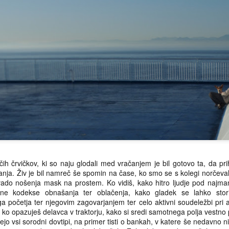
čih črvičkov, ki so naju glodali med vračanjem je bil gotovo ta, da p
a. Živ je bil namreč še spomin na čase, ko smo se s kolegi norčevali i
avado nošenja mask na prostem. Ko vidiš, kako hitro ljudje pod najman
jene kodekse obnašanja ter oblačenja, kako gladek se lahko sto
 početja ter njegovim zagovarjanjem ter celo aktivni soudeležbi pri ag
In ko opazuješ delavca v traktorju, kako si sredi samotnega polja vestno
jo vsi sorodni dovtipi, na primer tisti o bankah, v katere še nedavno ni