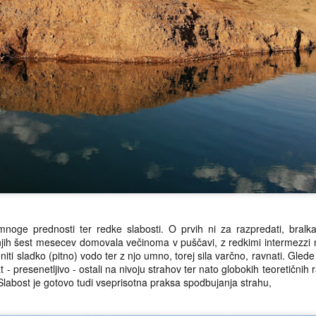
noge prednosti ter redke slabosti. O prvih ni za razpredati, bralk
jih šest mesecev domovala večinoma v puščavi, z redkimi intermezzi na
iti sladko (pitno) vodo ter z njo umno, torej sila varčno, ravnati. Glede 
t - presenetljivo - ostali na nivoju strahov ter nato globokih teoretičnih 
. Slabost je gotovo tudi vseprisotna praksa spodbujanja strahu,