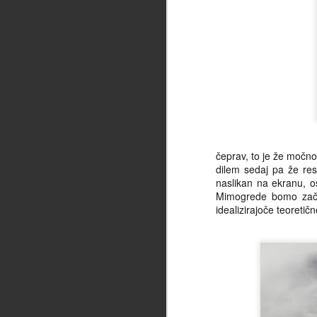
ko
ce
en
ma
st
na
re
pr
F
čeprav, to je že močno
dilem sedaj pa že res
Se
naslikan na ekranu, os
ka
Mimogrede bomo začasn
pr
idealizirajoče teoretič
Ma
iz
tu
bl
a
st
pr
F
ne