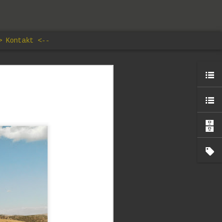
> Kontakt <--
lav
edal, ki
 naših
 mnogokrat
aš svet ne
ja pod
e ne kar
rrarius je
 silom nuje
otok, ki ne