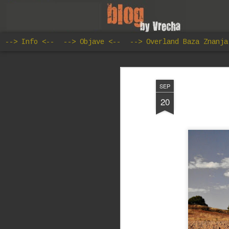
--> Info <--
--> Objave <--
--> Overland Baza Znanja
SEP
20