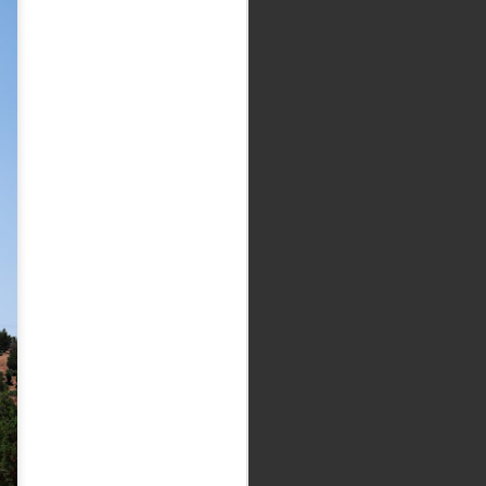
Debati v bok (jetra
MAY
19
parajoči)
Bodi podoba naslovna več kot
zgolj in samo uvod. Bodi podoba
naslovna več kot vabilo, bodi
podoba naslovna netivo, bodi
prikaz, bodi dokaz. Bodi podoba
naslovna ta, na katero bo kazal
prst pravičnega, onega
črkoberočega, onega
kameloprecejajočega, češ: "To,
to, to ..." (malo bo zajecljal v
svete jeze žaru) "... to so ti
barabini, to so natanko tisti capini,
zaradi katerih nas je doletela ta
nesreča, zaradi katerih nam bratje
Heleni odsihmal odrekajo
dobrodošlico, zaradi katerih se
nam zapirajo vrata Raja, zaradi
katerih je naše udinjstvovanje
turistovsko oblateno, zatirano,
preganjano, sankcionirano." Bodi
podoba naslovna rez britve, pa ne