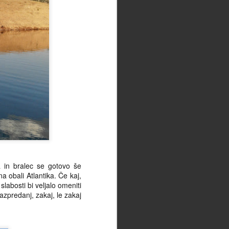
a in bralec se gotovo še
 obali Atlantika. Če kaj,
slabosti bi veljalo omeniti
razpredanj, zakaj, le zakaj