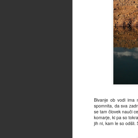
Bivanje ob vodi ima m
spomnita, da sva zadn
se tam človek nauči cen
komarje, ki pa so tokra
jih ni, kam le so odšli