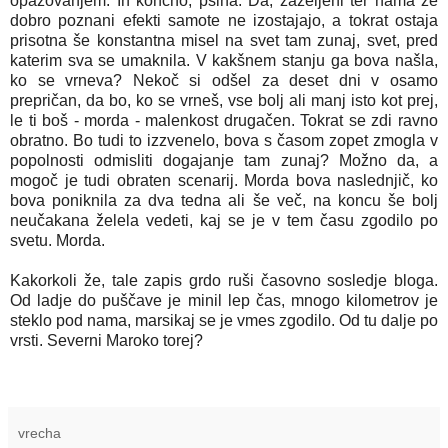
opazovanjem. In končno, psiha. Da, zaželjeni ter nama že
dobro poznani efekti samote ne izostajajo, a tokrat ostaja
prisotna še konstantna misel na svet tam zunaj, svet, pred
katerim sva se umaknila. V kakšnem stanju ga bova našla,
ko se vrneva? Nekoč si odšel za deset dni v osamo
prepričan, da bo, ko se vrneš, vse bolj ali manj isto kot prej,
le ti boš - morda - malenkost drugačen. Tokrat se zdi ravno
obratno. Bo tudi to izzvenelo, bova s časom zopet zmogla v
popolnosti odmisliti dogajanje tam zunaj? Možno da, a
mogoč je tudi obraten scenarij. Morda bova naslednjič, ko
bova poniknila za dva tedna ali še več, na koncu še bolj
neučakana želela vedeti, kaj se je v tem času zgodilo po
svetu. Morda.
Kakorkoli že, tale zapis grdo ruši časovno sosledje bloga.
Od ladje do puščave je minil lep čas, mnogo kilometrov je
steklo pod nama, marsikaj se je vmes zgodilo. Od tu dalje po
vrsti. Severni Maroko torej?
vrecha