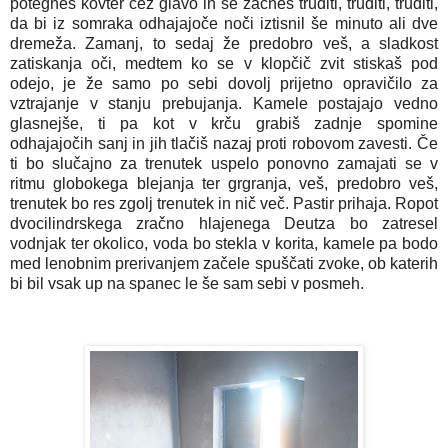
potegneš kovter čez glavo in se začneš truditi, truditi, truditi,
da bi iz somraka odhajajoče noči iztisnil še minuto ali dve
dremeža. Zamanj, to sedaj že predobro veš, a sladkost
zatiskanja oči, medtem ko se v klopčič zvit stiskaš pod
odejo, je že samo po sebi dovolj prijetno opravičilo za
vztrajanje v stanju prebujanja. Kamele postajajo vedno
glasnejše, ti pa kot v krču grabiš zadnje spomine
odhajajočih sanj in jih tlačiš nazaj proti robovom zavesti. Če
ti bo slučajno za trenutek uspelo ponovno zamajati se v
ritmu globokega blejanja ter grgranja, veš, predobro veš,
trenutek bo res zgolj trenutek in nič več. Pastir prihaja. Ropot
dvocilindrskega zračno hlajenega Deutza bo zatresel
vodnjak ter okolico, voda bo stekla v korita, kamele pa bodo
med lenobnim prerivanjem začele spuščati zvoke, ob katerih
bi bil vsak up na spanec le še sam sebi v posmeh.