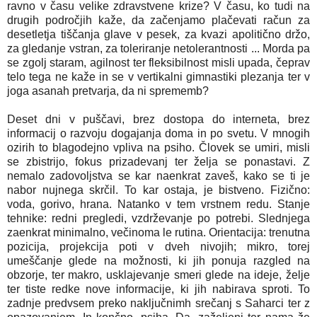
ravno v času velike zdravstvene krize? V času, ko tudi na
drugih področjih kaže, da začenjamo plačevati račun za
desetletja tiščanja glave v pesek, za kvazi apolitično držo,
za gledanje vstran, za toleriranje netolerantnosti ... Morda pa
se zgolj staram, agilnost ter fleksibilnost misli upada, čeprav
telo tega ne kaže in se v vertikalni gimnastiki plezanja ter v
joga asanah pretvarja, da ni sprememb?
Deset dni v puščavi, brez dostopa do interneta, brez
informacij o razvoju dogajanja doma in po svetu. V mnogih
ozirih to blagodejno vpliva na psiho. Človek se umiri, misli
se zbistrijo, fokus prizadevanj ter želja se ponastavi. Z
nemalo zadovoljstva se kar naenkrat zaveš, kako se ti je
nabor nujnega skrčil. To kar ostaja, je bistveno. Fizično:
voda, gorivo, hrana. Natanko v tem vrstnem redu. Stanje
tehnike: redni pregledi, vzdrževanje po potrebi. Slednjega
zaenkrat minimalno, večinoma le rutina. Orientacija: trenutna
pozicija, projekcija poti v dveh nivojih; mikro, torej
umeščanje glede na možnosti, ki jih ponuja razgled na
obzorje, ter makro, usklajevanje smeri glede na ideje, želje
ter tiste redke nove informacije, ki jih nabirava sproti. To
zadnje predvsem preko naključnimh srečanj s Saharci ter z