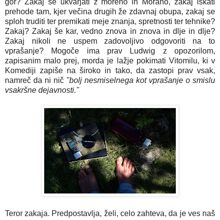
gor? Zakaj se ukvarjati z moreno in Morano, zakaj iskati
prehode tam, kjer večina drugih že zdavnaj obupa, zakaj se
sploh truditi ter premikati meje znanja, spretnosti ter tehnike?
Zakaj? Zakaj še kar, vedno znova in znova in dlje in dlje?
Zakaj nikoli ne uspem zadovoljivo odgovoriti na to
vprašanje? Mogoče ima prav Ludwig z opozorilom,
zapisanim malo prej, morda je lažje pokimati Vitomilu, ki v
Komediji zapiše na široko in tako, da zastopi prav vsak,
namreč da ni nič
"bolj nesmiselnega kot vprašanje o smislu
vsakršne dejavnosti."
Teror zakaja. Predpostavlja, želi, celo zahteva, da je ves naš