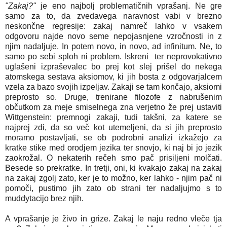
"Zakaj?"
je eno najbolj problematičnih vprašanj. Ne gre
samo za to, da zvedavega naravnost vabi v brezno
neskončne regresije: zakaj namreč lahko v vsakem
odgovoru najde novo seme nepojasnjene vzročnosti in z
njim nadaljuje. In potem novo, in novo, ad infinitum. Ne, to
samo po sebi sploh ni problem. Iskreni ter neprovokativno
uglašeni izpraševalec bo prej kot slej prišel do nekega
atomskega sestava aksiomov, ki jih bosta z odgovarjalcem
vzela za bazo svojih izpeljav. Zakaji se tam končajo, aksiomi
preprosto so. Druge, trenirane filozofe z nabrušenim
občutkom za meje smiselnega zna verjetno že prej ustaviti
Wittgenstein: premnogi zakaji, tudi takšni, za katere se
najprej zdi, da so več kot utemeljeni, da si jih preprosto
moramo postavljati, se ob podrobni analizi izkažejo za
kratke stike med orodjem jezika ter snovjo, ki naj bi jo jezik
zaokrožal. O nekaterih rečeh smo pač prisiljeni molčati.
Besede so prekratke. In tretji, oni, ki kvakajo zakaj na zakaj
na zakaj zgolj zato, ker je to možno, ker lahko - njim pač ni
pomoči, pustimo jih zato ob strani ter nadaljujmo s to
muddytacijo brez njih.
A vprašanje je živo in grize. Zakaj le naju redno vleče tja