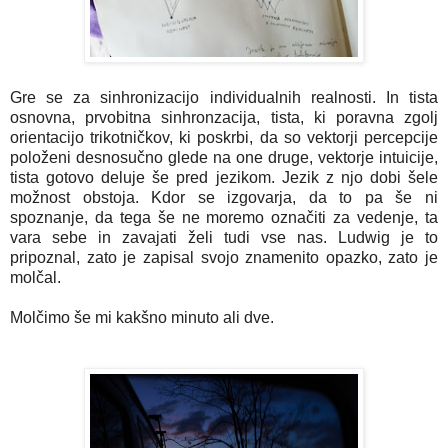
Gre se za sinhronizacijo individualnih realnosti. In tista
osnovna, prvobitna sinhronzacija, tista, ki poravna zgolj
orientacijo trikotničkov, ki poskrbi, da so vektorji percepcije
položeni desnosučno glede na one druge, vektorje intuicije,
tista gotovo deluje še pred jezikom. Jezik z njo dobi šele
možnost obstoja. Kdor se izgovarja, da to pa še ni
spoznanje, da tega še ne moremo označiti za vedenje, ta
vara sebe in zavajati želi tudi vse nas. Ludwig je to
pripoznal, zato je zapisal svojo znamenito opazko, zato je
molčal.
Molčimo še mi kakšno minuto ali dve.