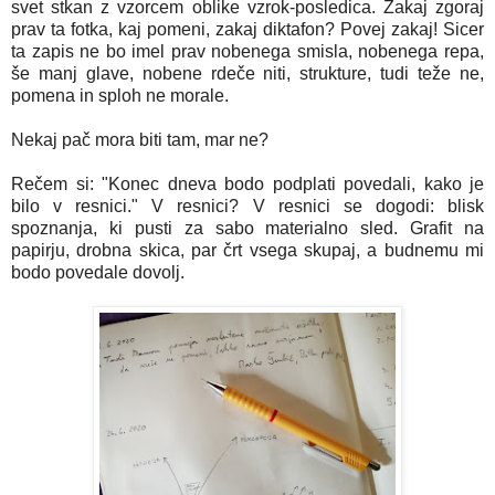
svet stkan z vzorcem oblike vzrok-posledica. Zakaj zgoraj
prav ta fotka, kaj pomeni, zakaj diktafon? Povej zakaj! Sicer
ta zapis ne bo imel prav nobenega smisla, nobenega repa,
še manj glave, nobene rdeče niti, strukture, tudi teže ne,
pomena in sploh ne morale.
Nekaj pač mora biti tam, mar ne?
Rečem si: "Konec dneva bodo podplati povedali, kako je
bilo v resnici." V resnici? V resnici se dogodi: blisk
spoznanja, ki pusti za sabo materialno sled. Grafit na
papirju, drobna skica, par črt vsega skupaj, a budnemu mi
bodo povedale dovolj.