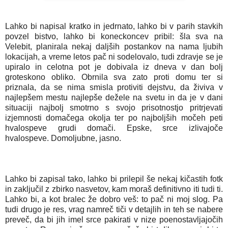
Lahko bi napisal kratko in jedrnato, lahko bi v parih stavkih
povzel bistvo, lahko bi koneckoncev pribil: šla sva na
Velebit, planirala nekaj daljših postankov na nama ljubih
lokacijah, a vreme letos pač ni sodelovalo, tudi zdravje se je
upiralo in celotna pot je dobivala iz dneva v dan bolj
groteskono obliko. Obrnila sva zato proti domu ter si
priznala, da se nima smisla protiviti dejstvu, da živiva v
najlepšem mestu najlepše dežele na svetu in da je v dani
situaciji najbolj smotrno s svojo prisotnostjo pritrjevati
izjemnosti domačega okolja ter po najboljših močeh peti
hvalospeve grudi domači. Epske, srce izlivajoče
hvalospeve. Domoljubne, jasno.
Lahko bi zapisal tako, lahko bi prilepil še nekaj kičastih fotk
in zaključil z zbirko nasvetov, kam moraš definitivno iti tudi ti.
Lahko bi, a kot bralec že dobro veš: to pač ni moj slog. Pa
tudi drugo je res, vrag namreč tiči v detajlih in teh se nabere
preveč, da bi jih imel srce pakirati v nize poenostavljajočih