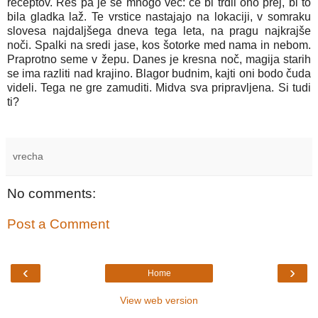
receptov. Res pa je še mnogo več: če bi trdil ono prej, bi to
bila gladka laž. Te vrstice nastajajo na lokaciji, v somraku
slovesa najdaljšega dneva tega leta, na pragu najkrajše
noči. Spalki na sredi jase, kos šotorke med nama in nebom.
Praprotno seme v žepu. Danes je kresna noč, magija starih
se ima razliti nad krajino. Blagor budnim, kajti oni bodo čuda
videli. Tega ne gre zamuditi. Midva sva pripravljena. Si tudi
ti?
vrecha
No comments:
Post a Comment
‹
›
Home
View web version