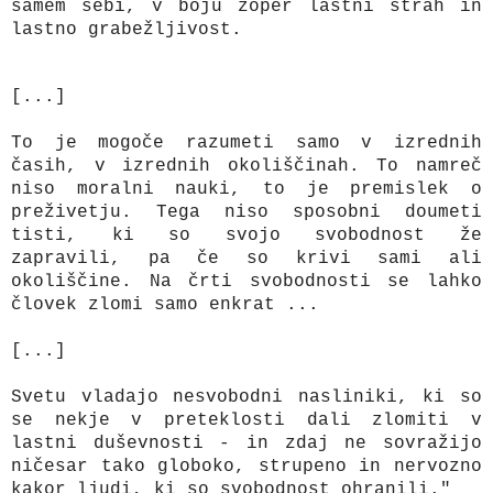
samem sebi, v boju zoper lastni strah in
lastno grabežljivost.
[...]
To je mogoče razumeti samo v izrednih
časih, v izrednih okoliščinah. To namreč
niso moralni nauki, to je premislek o
preživetju. Tega niso sposobni doumeti
tisti, ki so svojo svobodnost že
zapravili, pa če so krivi sami ali
okoliščine. Na črti svobodnosti se lahko
človek zlomi samo enkrat ...
[...]
Svetu vladajo nesvobodni nasliniki, ki so
se nekje v preteklosti dali zlomiti v
lastni duševnosti - in zdaj ne sovražijo
ničesar tako globoko, strupeno in nervozno
kakor ljudi, ki so svobodnost ohranili."