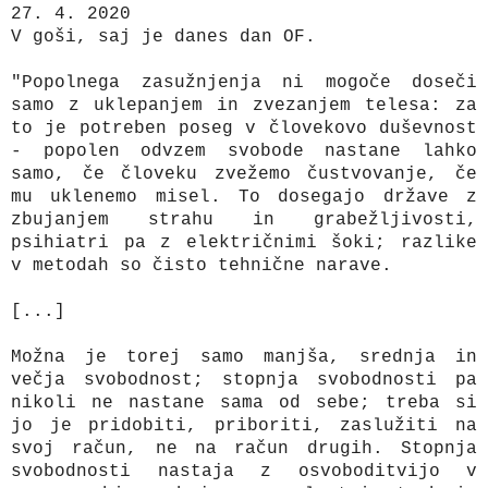
27. 4. 2020
V goši, saj je danes dan OF.
"Popolnega zasužnjenja ni mogoče doseči
samo z uklepanjem in zvezanjem telesa: za
to je potreben poseg v človekovo duševnost
- popolen odvzem svobode nastane lahko
samo, če človeku zvežemo čustvovanje, če
mu uklenemo misel. To dosegajo države z
zbujanjem strahu in grabežljivosti,
psihiatri pa z električnimi šoki; razlike
v metodah so čisto tehnične narave.
[...]
Možna je torej samo manjša, srednja in
večja svobodnost; stopnja svobodnosti pa
nikoli ne nastane sama od sebe; treba si
jo je pridobiti, priboriti, zaslužiti na
svoj račun, ne na račun drugih. Stopnja
svobodnosti nastaja z osvoboditvijo v