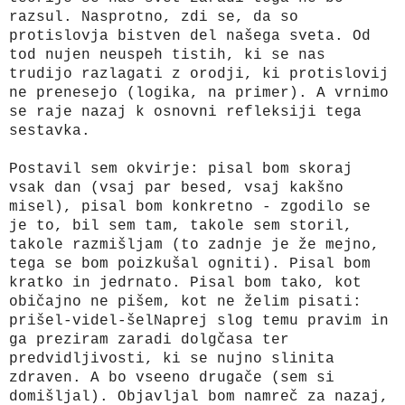
razsul. Nasprotno, zdi se, da so
protislovja bistven del našega sveta. Od
tod nujen neuspeh tistih, ki se nas
trudijo
razlagati
z orodji, ki protislovij
ne prenesejo (logika, na primer). A vrnimo
se raje nazaj k osnovni refleksiji tega
sestavka.
Postavil sem okvirje: pisal bom skoraj
vsak dan (vsaj par besed, vsaj kakšno
misel), pisal bom konkretno - zgodilo se
je to, bil sem tam, takole sem storil,
takole razmišljam (to zadnje je že mejno,
tega se bom poizkušal ogniti). Pisal bom
kratko in jedrnato. Pisal bom tako, kot
običajno ne pišem, kot ne želim pisati:
prišel-videl-šelNaprej slog temu pravim in
ga preziram zaradi dolgčasa ter
predvidljivosti, ki se nujno slinita
zdraven. A bo vseeno drugače (sem si
domišljal). Objavljal bom namreč za nazaj,