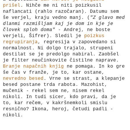
prišel
. Nihče me ni niti poizkusil
naflancati (rahlo razočaran). Datumu sem
še verjel, kraju vedno manj. (
"Z glavo med
dlanmi razmišljam kaj je dom in kje je
človek sploh doma"
- Andrej, ne boste
verjeli, Šifrer). Sledil je
poizkus
regrupiranja
, regresija v zapovedano si
normalnost. Ni dolgo trajalo, strupeni
destilat se je predolgo nabiral. Zaobšel
je filter neučinkovite čistilne naprave.
Branje napačnih knjig
ne pomaga. In ko gre
še čas v franže, je to, kar ostane,
nevredno besed
. Vrne se strast, a klepanje
besed postane trda rabota. Mazohist,
mučenik - rekel sem ne, nisem rekel
nikoli. In tudi sicer, kdo pravi, da je
to, kar rečem, v kakršnemkoli smislu
resnično? Ikona, heroj, četudi padli -
nikoli.