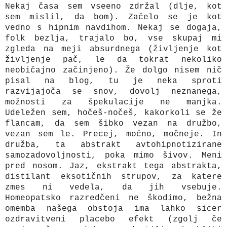
Nekaj časa sem vseeno zdržal (dlje, kot
sem mislil, da bom). Začelo se je kot
vedno s hipnim navdihom. Nekaj se dogaja,
folk bezlja, trajalo bo, vse skupaj mi
zgleda na meji absurdnega (življenje kot
življenje pač, le da tokrat nekoliko
neobičajno začinjeno). Že dolgo nisem nič
pisal na blog, tu je neka sproti
razvijajoča se snov, dovolj neznanega,
možnosti za špekulacije ne manjka.
Udeležen sem, hočeš-nočeš, kakorkoli se že
flancam, da sem šibko vezan na družbo,
vezan sem le. Precej, močno, močneje. In
družba, ta abstrakt avtohipnotizirane
samozadovoljnosti, poka mimo šivov. Meni
pred nosom. Jaz, ekstrakt tega abstrakta,
distilant eksotičnih strupov, za katere
zmes ni vedela, da jih vsebuje.
Homeopatsko razredčeni ne škodimo, bežna
omemba našega obstoja ima lahko sicer
ozdravitveni placebo efekt (zgolj če