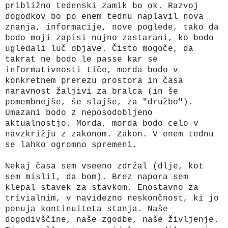
približno tedenski zamik bo ok. Razvoj
dogodkov bo po enem tednu naplavil nova
znanja, informacije, nove poglede, tako da
bodo moji zapisi nujno zastarani, ko bodo
ugledali luč objave. Čisto mogoče, da
takrat ne bodo le passe kar se
informativnosti tiče, morda bodo
v
konkretnem prerezu prostora in časa
naravnost žaljivi za bralca (in še
pomembnejše, še slajše, za "družbo").
Umazani bodo z neposodobljeno
aktualnostjo. Morda, morda bodo celo v
navzkrižju z zakonom. Zakon. V enem tednu
se lahko ogromno spremeni.
Nekaj časa sem vseeno zdržal (dlje, kot
sem mislil, da bom). Brez napora sem
klepal stavek za stavkom. Enostavno za
trivialnim, v navidezno neskončnost, ki jo
ponuja kontinuiteta stanja. Naše
dogodivščine, naše zgodbe, naše življenje.