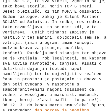
Tja sva šla, to sva videla, zgodilo se je,
tako bova storila. Mojih TOP 6 smeri.
Deset plezališč, ki jih MORATE obiskati.
Sedem razlogov, zakaj je Silent Partner
BOLJŠI od Soloista. In redko, res redko:
tako razmišljava, to se nama zdi, v to
verjameva. Celih trinajst zapisov je
nastalo v tej maniri, dolgočasil sem se, a
vztrajal (imam program, imam koncept,
molzno kravo za pisanje, publiko,
končno!). Razdalja med pisanjem ter objavo
se je krajšala, rob legalnosti, na katerem
sva lovila ravnotežje, tanjšal. Pisati o
deliktnih dejanjih (četudi napol
namišljenih) ter to objavljati v realnem
času in prostoru je postajalo iz dneva v
dan bolj tvegano, v nasprotju s
samoohranitvenimi nagoni (disident da,
vedno, z veseljem, a mazohist, mučenik,
ikona, heroj, zlasti padli - to pa ne!).
Od 12. 3. do konca marca sem vlekel špuro,
a zapovedani
dan norcev je neogibno