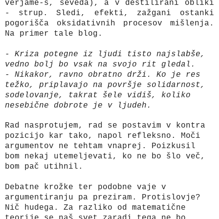
verjame-š, seveda), a v destilirani obliki
- strup. Sledi, efekti, zažgani ostanki
pogorišča oksidativnih procesov mišlenja.
Na primer tale blog.
- Kriza potegne iz ljudi tisto najslabše,
vedno bolj bo vsak na svojo rit gledal.
- Nikakor, ravno obratno drži. Ko je res
težko, priplavajo na površje solidarnost,
sodelovanje, takrat šele vidiš, koliko
nesebične dobrote je v ljudeh.
Rad nasprotujem, rad se postavim v kontra
pozicijo kar tako, napol refleksno. Moči
argumentov ne tehtam vnaprej. Poizkusil
bom nekaj utemeljevati, ko ne bo šlo več,
bom pač utihnil.
Debatne krožke ter podobne vaje v
argumentiranju pa preziram. Protislovje?
Nič hudega. Za razliko od matematične
teorije se naš svet zaradi tega ne bo