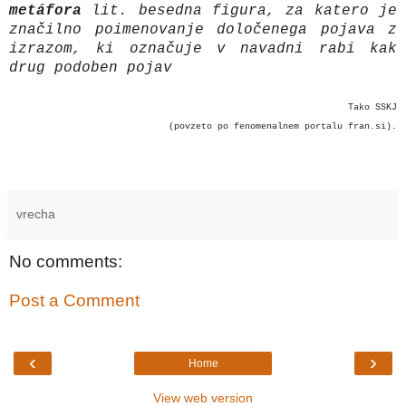
metáfora
lit. besedna figura, za katero je
značilno poimenovanje določenega pojava z
izrazom, ki označuje v navadni rabi kak
drug podoben pojav
Tako SSKJ
(povzeto po fenomenalnem portalu fran.si).
vrecha
No comments:
Post a Comment
‹
›
Home
View web version