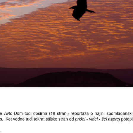
evije Avto-Dom tudi obširna (16 strani) reportaža o najini spomladans
s. Kot vedno tudi tokrat stilsko stran od
prišel - videl - šel naprej
potopi
..