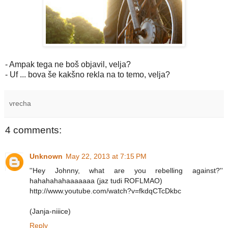
- Ampak tega ne boš objavil, velja?
- Uf ... bova še kakšno rekla na to temo, velja?
vrecha
4 comments:
Unknown
May 22, 2013 at 7:15 PM
''Hey Johnny, what are you rebelling against?''
hahahahahaaaaaaa (jaz tudi ROFLMAO)
http://www.youtube.com/watch?v=fkdqCTcDkbc
(Janja-niiice)
Reply