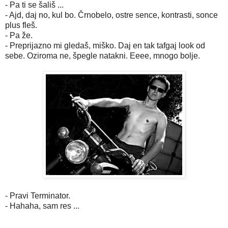
- Pa ti se šališ ...
- Ajd, daj no, kul bo. Črnobelo, ostre sence, kontrasti, sonce
plus fleš.
- Pa že.
- Preprijazno mi gledaš, miško. Daj en tak tafgaj look od
sebe. Oziroma ne, špegle natakni. Eeee, mnogo bolje.
- Pravi Terminator.
- Hahaha, sam res ...