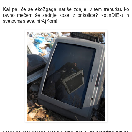
Kaj pa, če se ekoZgaga nariše zdajle, v tem trenutku, ko
ravno mečem še zadnje kose iz prikolice? KotInDiEkt in
svetovna slava, hirAjKom!