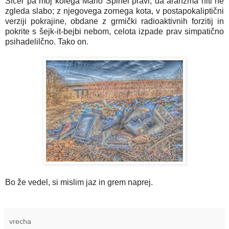
Sicer pa moj kolega Mario Špinel pravi, da aranžma niti ne
zgleda slabo; z njegovega zornega kota, v postapokaliptični
verziji pokrajine, obdane z grmički radioaktivnih forzitij in
pokrite s šejk-it-bejbi nebom, celota izpade prav simpatično
psihadelilčno. Tako on.
Bo že vedel, si mislim jaz in grem naprej.
vrecha