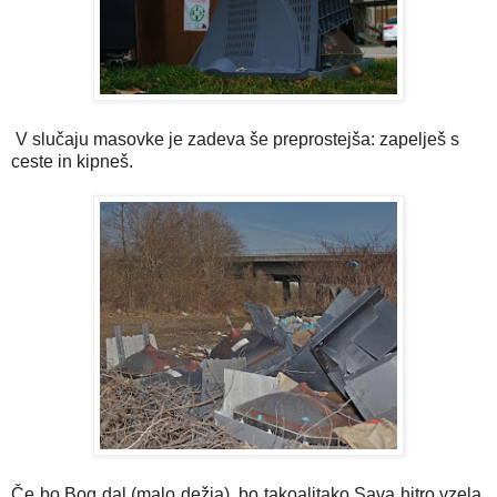
V slučaju masovke je zadeva še preprostejša: zapelješ s
ceste in kipneš.
Če bo Bog dal (malo dežja), bo takoalitako Sava hitro vzela,