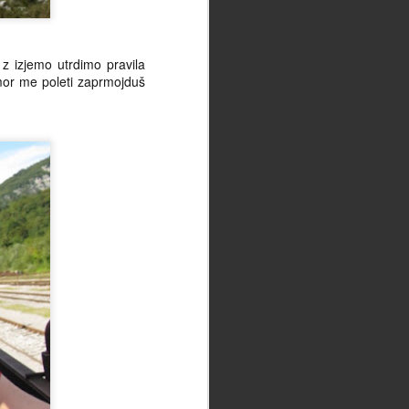
tiste Occamove, bodi to rez britve
Damjánove, ki v času, ko se eni
trkajo po prsih, drugi posipavajo s
 z izjemo utrdimo pravila
pepelom, tretji vijejo roke, odločno
mor me poleti zaprmojduš
zareže v pogačo resnice z opazko
sledečo: