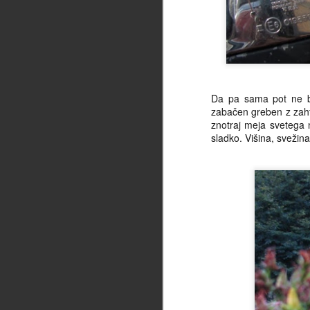
Na
P
Aj
Da pa sama pot ne bi
zabačen greben z zahte
znotraj meja svetega n
sladko. Višina, svežina 
J
se
ko
ni
če
za
in
Vr
id
p
J
za