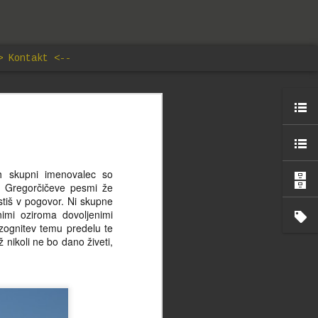
> Kontakt <--
lav
edal, ki
ih skupni imenovalec so
 naših
je Gregorčičeve pesmi že
 mnogokrat
ustiš v pogovor. Ni skupne
aš svet ne
nimi oziroma dovoljenimi
ja pod
izognitev temu predelu te
e ne kar
rž nikoli ne bo dano živeti,
rrarius je
 silom nuje
otok, ki ne