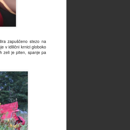
udira zapuščeno stezo na
 v idilični krnici globoko
 zeli je piten, spanje pa