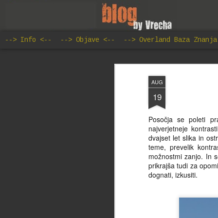
--> Info <--
--> Objave <--
--> Overland Baza Znanja
AUG
19
Posočja se poleti pr
najverjetneje kontras
dvajset let slika in o
teme, prevelik kontra
možnostmi zanjo. In s
prikrajša tudi za opomin
dognati, izkusiti.