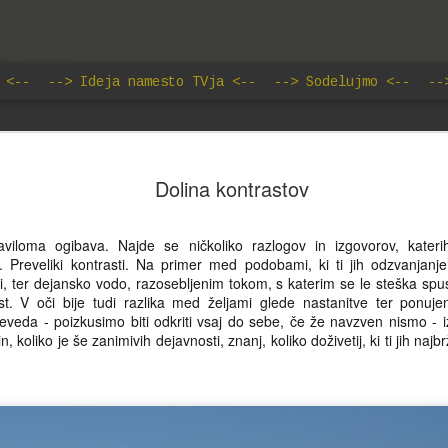
 <--
--> Ideja namesto TVja <--
--> Sodelujmo <--
--
Ideja namesto TVja: Svetis
JUN
18
Dolina kontrastov
Basara: Fama o Kolesarjih
Kdor misli, da gre nesluten porast priljubljenosti vrtenja p
aviloma ogibava. Najde se ničkoliko razlogov in izgovorov, kater
smo mu priča v zadnjih letih, pripisati športnim uspehom
ti. Preveliki kontrasti. Na primer med podobami, ki ti jih odzvanjan
kolesarskih asov, se seveda moti. Kot se je izkazalo že
stri, ter dejansko vodo, razosebljenim tokom, s katerim se le steška sp
- resnica je sicer preprosta, a preprostim očem skrita. N
st. V oči bije tudi razlika med željami glede nastanitve ter ponuje
deluje "na prvo žogo," predvsem pa vedno znova postavl
eveda - poizkusimo biti odkriti vsaj do sebe, če že navzven nismo - 
vprašaj vsaj ravnotežje med vzroki ter posledicami, če ž
, koliko je še zanimivih dejavnosti, znanj, koliko doživetij, ki ti jih najb
same smiselnosti teh konceptov. Na primer. Neki Josef Fe
v času vladavine Karla Grdega s svojimi somišljeniki bolj
kot prilike dvignil sidro in odplul proti severu, da bi našel 
obstaja.