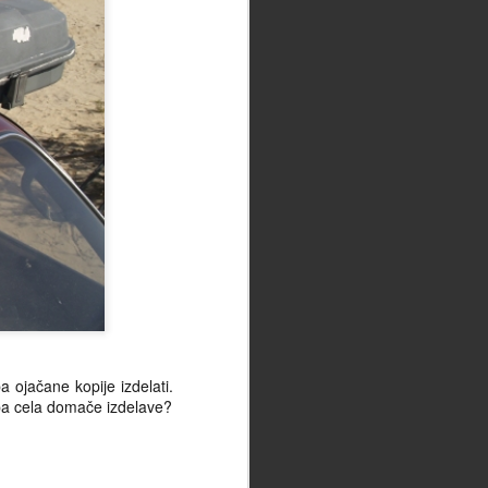
a ojačane kopije izdelati.
 pa cela domače izdelave?