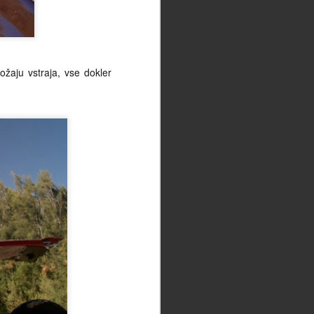
Debati v bok (jetra
MAY
19
parajoči)
Bodi podoba naslovna več kot
zgolj in samo uvod. Bodi podoba
ožaju vstraja, vse dokler
naslovna več kot vabilo, bodi
podoba naslovna netivo, bodi
prikaz, bodi dokaz. Bodi podoba
naslovna ta, na katero bo kazal
prst pravičnega, onega
črkoberočega, onega
kameloprecejajočega, češ: "To,
to, to ..." (malo bo zajecljal v
svete jeze žaru) "... to so ti
barabini, to so natanko tisti capini,
zaradi katerih nas je doletela ta
nesreča, zaradi katerih nam bratje
Heleni odsihmal odrekajo
dobrodošlico, zaradi katerih se
nam zapirajo vrata Raja, zaradi
katerih je naše udinjstvovanje
turistovsko oblateno, zatirano,
preganjano, sankcionirano." Bodi
podoba naslovna rez britve, pa ne