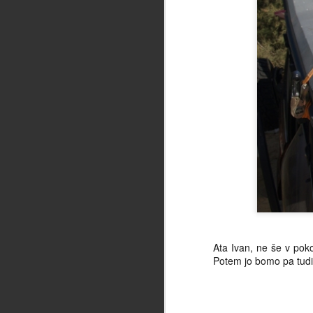
Na
P
Aj
J
se
ko
ni
če
za
Ata Ivan, ne še v poko
in
Potem jo bomo pa tudi 
Vr
id
p
J
za