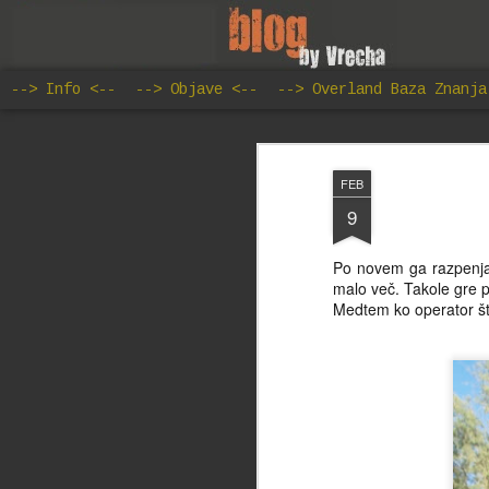
--> Info <--
--> Objave <--
--> Overland Baza Znanja
FEB
9
Po novem ga razpenja i
malo več. Takole gre p
Medtem ko operator št.