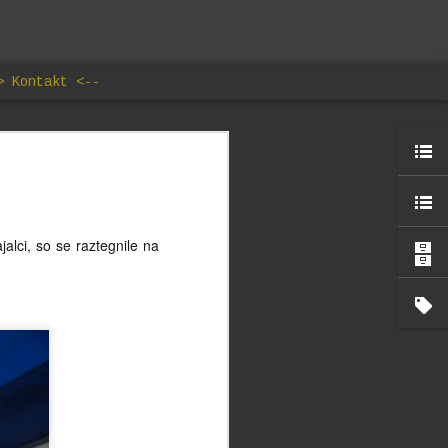
> Kontakt <--
lav
edal, ki
jalci, so se raztegnile na
 naših
 mnogokrat
aš svet ne
ja pod
e ne kar
rrarius je
 silom nuje
otok, ki ne