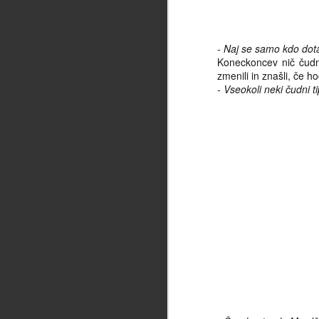
- Naj se samo kdo do
Koneckoncev nič čudne
zmenili in znašli, če h
- Vseokoli neki čudni ti