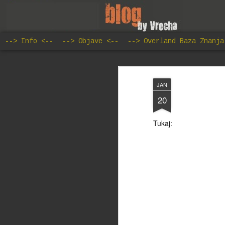
--> Info <--
--> Objave <--
--> Overland Baza Znanja
JAN
20
Tukaj: