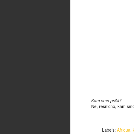
ko
ce
en
ma
st
na
re
pr
F
Se
ka
pr
Ma
iz
Kam smo prišli?
tu
Ne, resnično, kam smo 
bl
a
st
pr
F
ne
Labels:
Afriqua