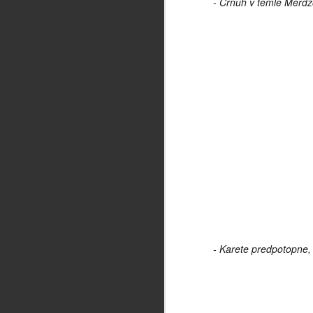
- Črnuh v temle Merdžo
V vrtincu produkcije
JUN
1
Slaba tri leta kasneje, sedaj
torej, ko sem zatrdno
prepričan, da je minil še zadnji
izmed nezapovedanih rokov
molčanja, ko so gotovo potekle
vse sicer de facto neobstoječe in
nepodpisane pogodbe o
nerazkrivanju informacij, sedaj
M
lahko mirno priznam - bil sem del
tehnične ekipe, ki je snemala
Slovensko epizodo dokumentarne
pr
serije World's most dangerous
bi
roads.
ug
bi
ur
in
- Karete predpotopne, 
nj
v 
ob
F
do