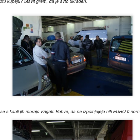
tu kupeju? Stavit grem, da je avto ukraden.
Kratko poročilo
Srečno 2026 ...
APR
DEC
29
31
Pričakovanja so v svojem
Luštno 2026ko želim.
bistvu sila sitni skupki
sinaptičnih povezav dvomljive
Naj bo (še) boljše od onega pred
kvalitete. Zanje nikoli nisem bil
njim, naj bo zanimivo,
povsem prepričan, da s svojim
navdihujoče, veselja in sploh
obstojem na kakršenkoli merljiv,
dobrega ter lepega polno.
dokazljiv način koristijo
sebičnemu genu, da so torej v
Vrelci, mrelci, zime grelci ...
AR
evolucijskem smislu karkoli
15
Nobena skrivnost ni, da prezimujoči nomadi najbolj cenimo
drugega kot še ena od
lokacije, ki poleg tistega najosnovnejšega (ugodna klima, miren
premnogoštevilnih slepih uličic,
ostor, skupnost domačinov, ki vključujoče dojema alternativne sloge
mrtvi rokav reke, ki bo kmalu
vanja) ponujajo še kaj več. Nad-servis, bi rekli tisti z bolj transakcijsko
(napisati opombo "relativno" tukaj
lašenim pogledom na naravo intereakcij v svetu okoli nas. Presežek,
v oklepaj bi bilo res klišejsko, a jo
 to imenovali drugi, morda bolj zavezani naključnosti kot glavni
vseeno bom, pričakovanjem
ejevalki drobnih detajlov našega obstoja. Kakorkoli pa že kdo imenuje
navkljub) pozabila nanj ter ga jela
 dojema te nad-detajle, gotovo je eden izmed najprivlačnejših med
graditi, dolbsti na novo, nekoliko
še s kabli jih morajo vžigati. Bohve, da ne izpolnjujejo niti EURO 0 nor
imi ravno dostop do spodobnih količin naravne termalne vode. Dostop
drugačnega, nekje drugje. Konec
smislu, da je koriščenje vira urejeno na naravno demokratičen ter
koncev, če tako pomislimo in
če vključujoč način. Spodobnih količin pa v smislu, da je dobrine
preštejemo, ni zanemarljivo malo
Dan zmage
EB
volj za vso zainteresirano javnost.
niti tako imenovanih duhovnih
25
Stvari se urejajo. Na veselje bralke in bralca ter seveda na nič
naukov in temu podobnih praks, ki