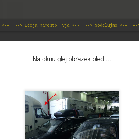
 <--
--> Ideja namesto TVja <--
--> Sodelujmo <--
--
Ideja namesto TVja: Svetis
JUN
Na oknu glej obrazek bled ...
18
Basara: Fama o Kolesarjih
Kdor misli, da gre nesluten porast priljubljenosti vrtenja p
smo mu priča v zadnjih letih, pripisati športnim uspehom
kolesarskih asov, se seveda moti. Kot se je izkazalo že
- resnica je sicer preprosta, a preprostim očem skrita. N
deluje "na prvo žogo," predvsem pa vedno znova postavl
vprašaj vsaj ravnotežje med vzroki ter posledicami, če ž
same smiselnosti teh konceptov. Na primer. Neki Josef Fe
v času vladavine Karla Grdega s svojimi somišljeniki bolj
kot prilike dvignil sidro in odplul proti severu, da bi našel 
obstaja.