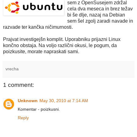
sem z OpenSuse
jem zdržal
cela dva meseca in brez težav
bi še dlje, nazaj na Debian
sem šel zgolj zaradi navade in
razvade ter kančka ničimurnosti.
Prajvat investigejšn komplit. Uporabniku prijazni Linux
končno obstaja. Na voljo različni okusi, le pogum, da
poizkusite, morate napraskati sami.
vrecha
1 comment:
Unknown
May 30, 2010 at 7:14 AM
Komentar - poizkusni.
Reply