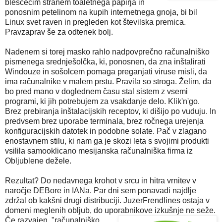
bleščečim stranem toaletnega papirja in
ponosnim petelinom na kupih internetnega gnoja, bi bil
Linux svet raven in pregleden kot številska premica.
Pravzaprav še za odtenek bolj.
Nadenem si torej masko rahlo nadpovprečno računalniško
pismenega srednješolčka, ki, ponosnen, da zna inštalirati
Windouze in sošolcem pomaga preganjati viruse misli, da
ima računalnike v malem prstu. Pravila so stroga. Želim, da
bo pred mano v doglednem času stal sistem z vsemi
programi, ki jih potrebujem za vsakdanje delo. Klik'n'go.
Brez prebiranja inštalacijskih receptov, ki dišijo po vuduju. In
predvsem brez uporabe terminala, brez ročnega urejenja
konfiguracijskih datotek in podobne solate. Pač v zlagano
enostavnem stilu, ki nam ga je skozi leta s svojimi produkti
vsilila samooklicano mesijanska računalniška firma iz
Obljublene dežele.
Rezultat? Do nedavnega krohot v srcu in hitra vrnitev v
naročje DEBore in IANa. Par dni sem ponavadi najdlje
zdržal ob kakšni drugi distribuciji. JuzerFrendlines ostaja v
domeni meglenih obljub, do uporabnikove izkušnje ne seže.
Če
razvajen, "računalniško