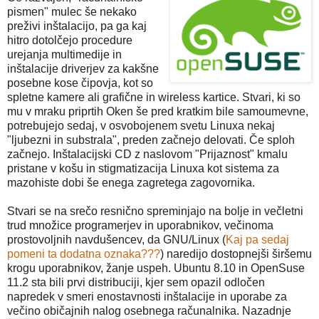
pismen" mulec še nekako
preživi inštalacijo, pa ga kaj
hitro dotolčejo procedure
urejanja multimedije in
inštalacije driverjev za kakšne
posebne kose čipovja, kot so
spletne kamere ali grafične in wireless kartice. Stvari, ki so
mu v mraku priprtih Oken še pred kratkim bile samoumevne,
potrebujejo sedaj, v osvobojenem svetu Linuxa nekaj
"ljubezni in substrala", preden začnejo delovati. Če sploh
začnejo. Inštalacijski CD z naslovom "Prijaznost" kmalu
pristane v košu in stigmatizacija Linuxa kot sistema za
mazohiste dobi še enega zagretega zagovornika.
Stvari se na srečo resnično spreminjajo na bolje in večletni
trud množice programerjev in uporabnikov, večinoma
prostovoljnih navdušencev, da GNU/Linux (
Kaj pa sedaj
pomeni ta dodatna oznaka???
) naredijo dostopnejši širšemu
krogu uporabnikov, žanje uspeh. Ubuntu 8.10 in OpenSuse
11.2 sta bili prvi distribuciji, kjer sem opazil odločen
napredek v smeri enostavnosti inštalacije in uporabe za
večino običajnih nalog osebnega računalnika. Nazadnje