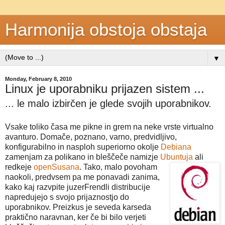
Harmonija obstoja obstaja
▼
Monday, February 8, 2010
Linux je uporabniku prijazen sistem ...
... le malo izbirčen je glede svojih uporabnikov.
Vsake toliko časa me pikne in grem na neke vrste virtualno
avanturo. Domače, poznano, varno, predvidljivo,
konfigurabilno in nasploh superiorno okolje
Debiana
zamenjam za polikano in bleščeče namizje
Ubuntuja
ali
redk
eje
openSusana
. Tako, malo povoham
naokoli, predvsem pa me ponavadi zanima,
kako kaj razvpite juzerFrendli distribucije
napredujejo s svojo prijaznostjo do
uporabnikov. Preizkus je seveda karseda
praktično naravnan, ker če bi bilo verjeti