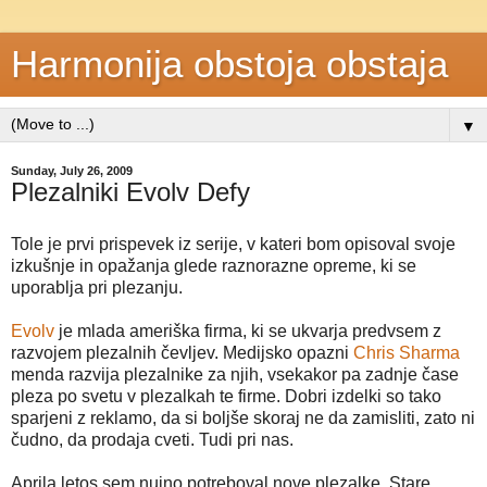
Harmonija obstoja obstaja
▼
Sunday, July 26, 2009
Plezalniki Evolv Defy
Tole je prvi prispevek iz serije, v kateri bom opisoval svoje
izkušnje in opažanja glede raznorazne opreme, ki se
uporablja pri plezanju.
Evolv
je mlada ameriška firma, ki se ukvarja predvsem z
razvojem plezalnih čevljev. Medijsko opazni
Chris Sharma
menda razvija plezalnike za njih, vsekakor pa zadnje čase
pleza po svetu v plezalkah te firme. Dobri izdelki so tako
sparjeni z reklamo, da si boljše skoraj ne da zamisliti, zato ni
čudno, da prodaja cveti. Tudi pri nas.
Aprila letos sem nujno potreboval nove plezalke. Stare,