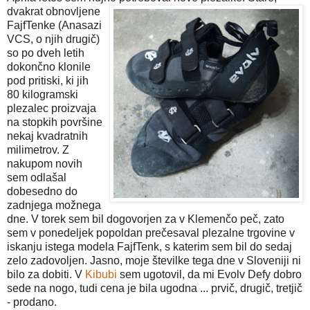
dvakrat obnovljene
FajfTenke (Anasazi
VCS, o njih drugič)
so po dveh letih
dokončno klonile
pod pritiski, ki jih
80 kilogramski
plezalec proizvaja
na stopkih površine
nekaj kvadratnih
milimetrov. Z
nakupom novih
sem odlašal
dobesedno do
zadnjega možnega
dne. V torek sem bil dogovorjen za v Klemenčo peč, zato
sem v ponedeljek popoldan prečesaval plezalne trgovine v
iskanju istega modela FajfTenk, s katerim sem bil do sedaj
zelo zadovoljen. Jasno, moje številke tega dne v Sloveniji ni
bilo za dobiti. V
K
ibubi
sem ugotovil, da mi Evolv Defy dobro
sede na nogo, tudi cena je bila ugodna ... prvič, drugič, tretjič
- prodano.