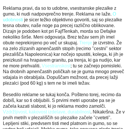
Reklama pravi, da so to udobne, vsestranske plezalke z
gumo, ki nudi nadpovprečno trenje. Reklama ne laže.
O
udobnosti
je sicer težko objektivno govoriti, saj so plezalke
tesna obutev, naše noge pa precej različno oblikovane.
Dizajn je podoben kot pri FajfTenkah, morda so Defajke
nekoliko širše. Meni odgovarja. Brez težav sem jih imel
obute neprekinjeno po več ur skupaj.
Trenje
je izvrstno. Že
na zelo zlizanih apnenčastih stopih (recimo "cestni" sektor
plezališča Napoleonica) kar nočejo spustiti, kolega, ki jih je
preizkusil na hrapavem granitu, pa trenja, ki ga nudijo, kar
ne more prehvaliti.
Vsestranskost
; tu se začnejo pomisleki.
Na drobnih apnenčastih poličkah se je guma mnogo preveč
vdajala in obrabljala. Dopuščam možnost, da precej lažji
plezalci (pod 60 kg) s tem ne bi imeli težav.
Besedilo reklame se tukaj konča. Pošteno torej, recimo da
dobiš, kar so ti obljubili. S prvimi metri uporabe pa se je
začela kazati slabost, ki jo reklama modro zamolči.
Vzdržljivost, kakovost izdelave, durabilnost
. Nikakršna. Že v
prvih metrih v plezališčih so plezalke začele "cveteti".
Lepljeni stiki, predvsem tisti med platnom in gumo, so se