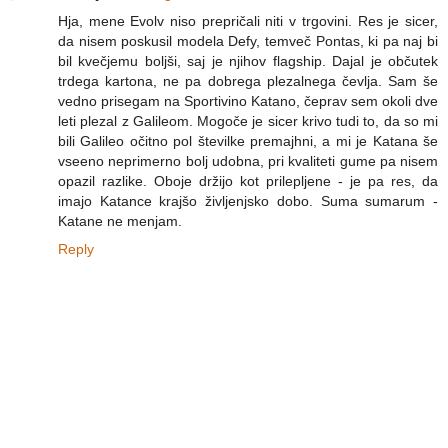
Hja, mene Evolv niso prepričali niti v trgovini. Res je sicer,
da nisem poskusil modela Defy, temveč Pontas, ki pa naj bi
bil kvečjemu boljši, saj je njihov flagship. Dajal je občutek
trdega kartona, ne pa dobrega plezalnega čevlja. Sam še
vedno prisegam na Sportivino Katano, čeprav sem okoli dve
leti plezal z Galileom. Mogoče je sicer krivo tudi to, da so mi
bili Galileo očitno pol številke premajhni, a mi je Katana še
vseeno neprimerno bolj udobna, pri kvaliteti gume pa nisem
opazil razlike. Oboje držijo kot prilepljene - je pa res, da
imajo Katance krajšo življenjsko dobo. Suma sumarum -
Katane ne menjam.
Reply