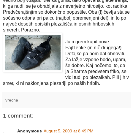
vedno bolj vdajali. Mehka guma, tako opevana glede trenja,
ki ga nudi, se je obrabljala z neverjetno hitrostjo, kot radirka.
Predvčerajšnjim so dokončno popustile. Oba (!) čevlja sta se
sočasno odprla pri palcu (najbolj obremenjeni del), in to po
največ desetih obiskih plezališča in osmih hribovskih
smereh. Porazno.
Jutri grem kupit nove
FajfTenke (in nič drugega!),
Defajke pa bom dal obnoviti.
Za lažje vzpone bodo, upam,
še dobre. Kaj hočemo, to, da
ja Sharma predvsem friko, se
vidi tudi po plezalkah. Pili jih v
smer, ki ni naklonjena plezariji po naših hribih.
vrecha
1 comment:
Anonymous
August 5, 2009 at 8:49 PM