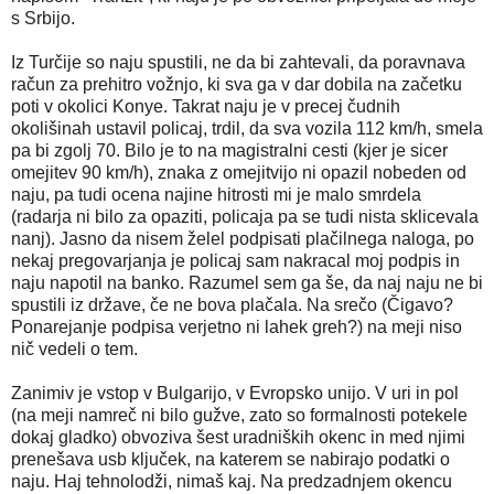
s Srbijo.
Iz Turčije so naju spustili, ne da bi zahtevali, da poravna
va
račun za prehitro vožnjo, ki sva ga v dar dobila na začetku
poti v okolici Konye. Takrat naju je v precej čudnih
okolišinah ustavil policaj, trdil, da sva vozila 112 km/h, smela
pa bi zgolj 70. Bilo je to na magistralni cesti (kjer je sicer
omejitev 90 km/h), znaka z omejitvijo ni opazil nobeden od
naju, pa tudi ocena najine hitrosti mi je malo smrdela
(radarja ni bilo za opaziti, policaja pa se tudi nista sklicevala
nanj). Jasno da nisem želel podpisati plačilnega naloga, po
nekaj pregovarjanja je policaj sam nakracal moj podpis in
naju napotil na banko. Razumel sem ga še, da naj naju ne bi
spustili iz države, če ne bova plačala. Na srečo (Čigavo?
Ponarejanje podpisa verjetno ni lahek greh?) na meji niso
nič vedeli o tem.
Zanimiv je vstop v Bulgarijo, v Evropsko unijo. V uri in pol
(na meji namreč ni bilo gužve, zato so formalnosti potekele
dokaj gladko) obvoziva šest uradniških okenc in
med njimi
prenešava usb ključek, na katerem se nabirajo podatki o
naju. Haj tehnolodži, nimaš kaj. Na predzadnjem okencu