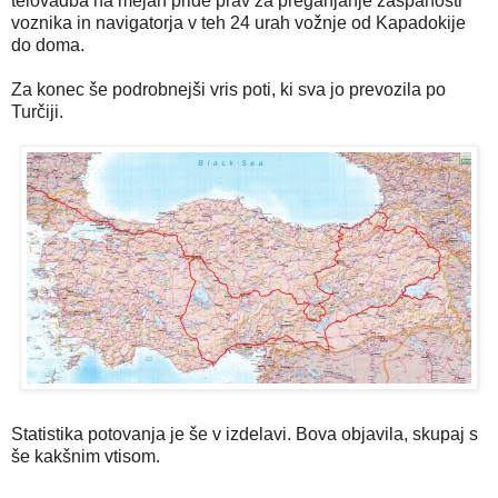
telovadba na mejah pride prav za preganjanje zaspanosti
voznika in navigatorja v teh 24 urah vožnje od Kapadokije
do doma.
Za konec še podrobnejši vris poti, ki sva jo prevozila po
Turčiji.
Statistika potovanja je še v izdelavi. Bova objavila, skupaj s
še kakšnim vtisom.