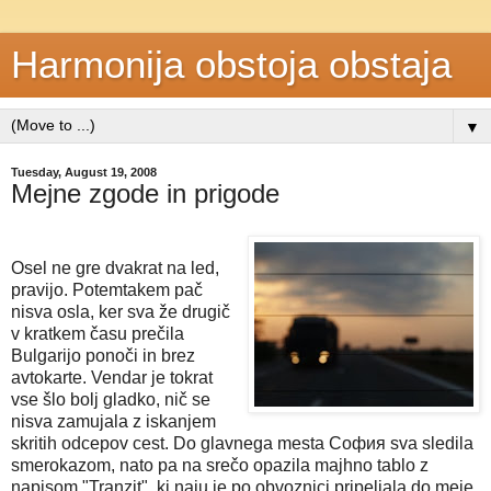
Harmonija obstoja obstaja
▼
Tuesday, August 19, 2008
Mejne zgode in prigode
Osel ne gre dvakrat na led,
pravijo. Potemtakem pač
nisva osla, ker sva že drugič
v kratkem času prečila
Bulgarijo ponoči in brez
avtokarte. Vendar je tokrat
vse šlo bolj gladko, nič se
nisva zamujala z iskanjem
skritih odcepov cest. Do glavnega mesta
София
sva
sledila
smerokazom, nato pa na srečo opazila majhno tablo z
napisom "Tranzit", ki naju je po obvoznici pripeljala do meje