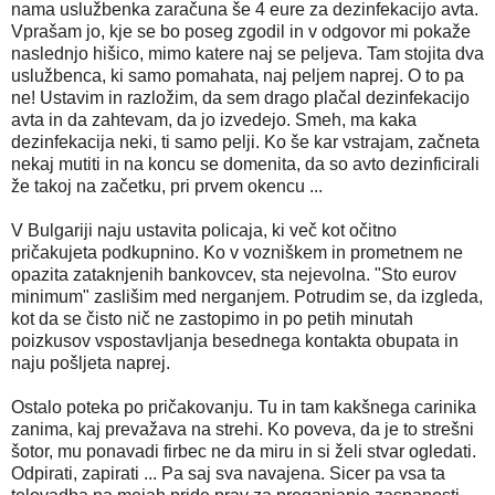
nama uslužbenka zaračuna še 4 eure za dezinfekacijo avta.
Vprašam jo, kje se bo poseg zgodil in v odgovor mi pokaže
naslednjo hišico, mimo katere naj se peljeva. Tam stojita dva
uslužbenca, ki samo pomahata, naj peljem naprej. O to pa
ne! Ustavim in razložim, da sem drago plačal dezinfekacijo
avta in da zahtevam, da jo izvedejo. Smeh, ma kaka
dezinfekacija neki, ti samo pelji. Ko še kar vstrajam, začneta
nekaj mutiti in na koncu se domenita, da so avto dezinficirali
že takoj na začetku, pri prvem okencu ...
V Bulgariji naju ustavita policaja, ki več kot očitno
pričakujeta podkupnino. Ko v vozniškem in prometnem ne
opazita zataknjenih bankovcev, sta nejevolna. "Sto eurov
minimum" zaslišim med nerganjem. Potrudim se, da izgleda,
kot da se čisto nič ne zastopimo in po petih minutah
poizkusov vspostavljanja besednega kontakta obupata in
naju pošljeta naprej.
Ostalo poteka po pričakovanju. Tu in tam kakšnega carinika
zanima, kaj prevažava na strehi. Ko poveva, da je to strešni
šotor, mu ponavadi firbec ne da miru in si želi stvar ogledati.
Odpirati, zapirati ... Pa saj sva navajena. Sicer pa vsa ta