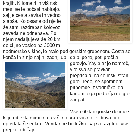
krajih. Kilometri in višinski
metri se le počasi nabirajo,
saj je cesta zavita in vedno
slabša. Ko ostane od nje le
še strm, razdrapan kolovoz,
seveda ne odnehava. Po
njem nadaljujeva še 20 km
do ciljne vasice na 3000 m
nadmorske višine, le malo pod gorskim grebenom. Cesta se
konča in z njo najini zadnji upi, da bi po t
ej poti prečila
gorovje. Yaylalar je namreč,
v to sva se pravkar
prepričala, na celinski strani
gore. Tedaj se spomnem
pripombe iz vodnička, da
kartam tega področja ne gre
zaupati ...
Vseh 60 km gorske dolinice,
ki je odtekla mimo naju v štirih urah vožnje, si bova torej
ogledala še enkrat. Vendar ne bo težko, saj so razgledi vse
prej kot običajni.