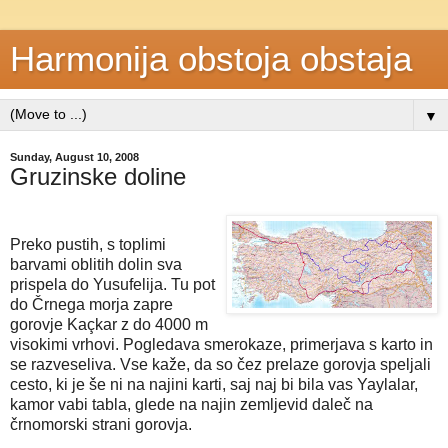
Harmonija obstoja obstaja
▼
Sunday, August 10, 2008
Gruzinske doline
Preko pustih, s toplimi
barvami oblitih dolin sva
prispela do Yusufelija. Tu pot
do Črnega morja zapre
gorovje Kaçkar z do 4000 m
visokimi vrhovi. Pogledava smerokaze, primerjava s karto in
se razveseliva. Vse kaže, da so čez prelaze gorovja speljali
cesto, ki je še ni na najini karti, saj naj bi bila vas Yaylalar,
kamor vabi tabla, glede na najin zemljevid daleč na
črnomorski strani gorovja.