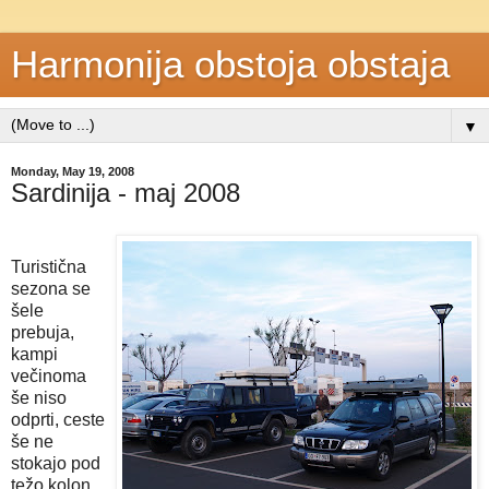
Harmonija obstoja obstaja
▼
Monday, May 19, 2008
Sardinija - maj 2008
Turistična
sezona se
šele
prebuja,
kampi
večinoma
še niso
odprti, ceste
še ne
stokajo pod
težo kolon