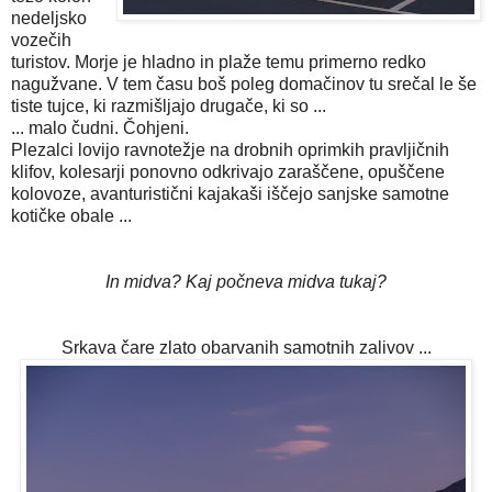
nedeljsko
vozečih
turistov. Morje je hladno in plaže temu primerno redko
nagužvane. V tem času boš poleg domačinov tu srečal le še
tiste tujce, ki razmišljajo drugače, ki so ...
... malo čudni. Čohjeni.
Plezalci lovijo ravnotežje na drobnih oprimkih pravljičnih
klifov, kolesarji ponovno odkrivajo zaraščene, opuščene
kolovoze, avanturistični kajakaši iščejo sanjske samotne
kotičke obale ...
In midva? Kaj počneva midva tukaj?
Srkava čare zlato obarvanih samotnih zalivov ...