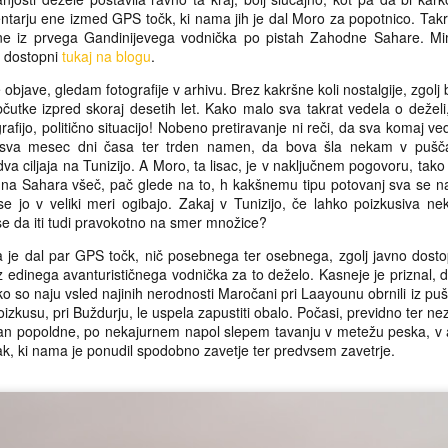
sestavljati širši pogled na sliko
14
ntarju ene izmed GPS točk, ki nama jih je dal Moro za popotnico. Takr
Bilo bi seveda daleč pretirano reči, da je gurmanska občutljivost v
stanja, do takrat je bilo zadnje
sane iz prvega Gandinijevega vodnička po pistah Zahodne Sahare. Mi
kakršnemkoli smislu narekovala tokratno zimovanje. Nikakor; v
mesece vse bolj ali manj
o dostopni
tukaj na blogu
.
želah z omejenimi možnostmi ter vprašljivimi priložnostmi človek v
tunelsko, stvar partikularij,
avnem pač sprejme, kar je na voljo.
poudarjenega fokusa v hitro
objave, gledam fotografije v arhivu. Brez kakršne koli nostalgije, zgolj
menjajočem se centru ter
bčutke izpred skoraj desetih let. Kako malo sva takrat vedela o dežel
posledično megle v obročastem
afijo, politično situacijo! Nobeno pretiravanje ni reči, da sva komaj 
pasu okoli. Sicer zavedanje, da ta
 sva mesec dni časa ter trden namen, da bova šla nekam v pušča
detajl najbrž je povezan z onim ter
va ciljaja na Tunizijo. A Moro, ta lisac, je v naključnem pogovoru, ta
on s tistim tretjim in tako naprej
na Sahara všeč, pač glede na to, h kakšnemu tipu potovanj sva se n
levo in desno, gor, dol, tja in sem
se jo v veliki meri ogibajo. Zakaj v Tunizijo, če lahko poizkusiva ne
ter še kam v mreži zadevščin in
se da iti tudi pravokotno na smer množice?
Kontemplativno tarnanje ...
AR
nujnosti vsakdana, a hkrati
22
O letošnjem skupinskem puščavovanju skorajda ni več kaj za
nekakšna resignacija v realnost,
 je dal par GPS točk, nič posebnega ter osebnega, zgolj javno dosto
zapisati, saj so drugi soudeleženci to že storili, faktografsko
ki te pretkano napeljuje na
iz edinega avanturističnega vodnička za to deželo. Kasneje je priznal, 
atančno so popisali naše premike, zgode in nezgode, predvsem pa so
razsipavanje s pozornostjo in
ko so naju vsled najinih nerodnosti Maročani pri Laayounu obrnili iz pu
 razliko od mene to storili ažurno - bralka in bralec, ki sta nas želela
ustvarja iluzijo učinkovitosti
oizkusu, pri Buždurju, le uspela zapustiti obalo. Počasi, previdno ter n
remljati, sta tokrat imela možnost to početi v skladu z duhom časa,
hiperpozornega, nenehno
 dan popoldne, po nekajurnem napol slepem tavanju v metežu peska, 
 favorizira brzinsko servirane vsebine v obliki resničnostnih šovov,
begajočega pogleda.
ak, ki nama je ponudil spodobno zavetje ter predvsem zavetrje.
aw-futiđev, uncut reelov in podobnega. Povezave do omenjenih zapisov
avajam spodaj, vse skupaj ostaja dosegljivo "on-demand." Vmes pa
pišem, oziroma tokrat za spremembo zgolj narišem, še sliko ali dve
ni tako ljubega, že v nasovu najavljenega, kontemplativnega tarnanja