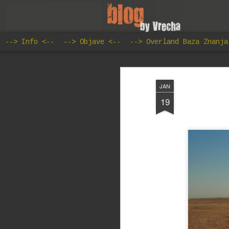
--> Info <--
--> Objave <--
--> Overland Baza Znanja
J
JAN
19
da
sp
ni
na
s
ep
Ne
ka
Ak
sl
ov
si
E