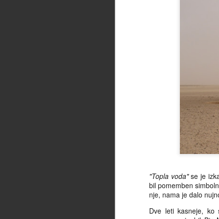
M
ok
p
na
n
F
og
tu
da
ne
"Topla voda"
se je izk
pr
bil pomemben simbolni 
od
nje, nama je dalo nujn
ra
sp
Dve leti kasneje, ko