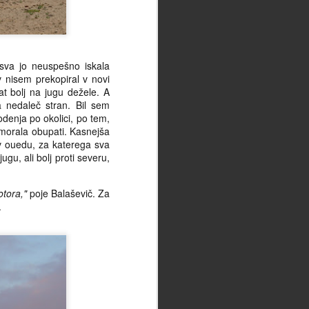
sva jo neuspešno iskala
v nisem prekopiral v novi
rat bolj na jugu dežele. A
 nedaleč stran. Bil sem
enja po okolici, po tem,
 morala obupati. Kasnejša
 v ouedu, za katerega sva
ugu, ali bolj proti severu,
tora,"
poje Balaševič. Za
.