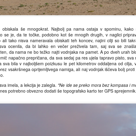
 obiskala še mnogokrat. Najbolj pa nama ostaja v spominu, kako 
o se je, da te točke, podobno kot še mnogih drugih, v naglici pripra
li tako nisva nameravala obiskati teh koncev, najini cilji so bili tak
va ocenila, da bi lahko en večer preživela tam, saj sva se znašla
, da nama ne bo težko najti vodnjaka na pamet. A po dveh urah blod
dmič napačno prepričana, da sva sedaj pa res ujela tapravo pisto, sva
a sva bila v najboljšem poizkusu le pet kilometrov oddaljena od cilja,
brez vsakršnega oprijemljivega namiga, ali naj vodnjak iščeva bolj proti j
o.
sva imela, a lekcija je zalegla.
"Ne ide se preko mora bez kompasa i mo
tislav Basara: Fama o
nes potrebno obvezno dodati še topografsko karto ter GPS sprejemnik
ast priljubljenosti vrtenja pedal, ki
 pripisati športnim uspehom naših
t se je izkazalo že mnogokrat -
tim očem skrita. Naš svet ne deluje
nova postavlja pod vprašaj vsaj
i, če že ne kar same smiselnosti