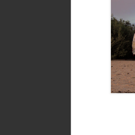
teh konceptov. Na primer. Neki Josef 
Karla Grdega s svojimi somišljeniki bol
sidro in odplul proti severu, da bi naš
J
g
o 
t
W
A
pr
ko
dr
ki
kl