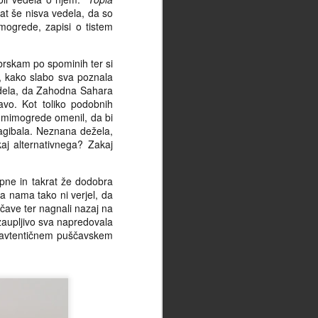
razsežnost te začasnosti trenutno
at še nisva vedela, da so
nemogoče oceniti, kaj šele
mogrede, zapisi o tistem
izmeriti, torej bi bila kakršnakoli
napoved glede trajanja
napovedanega stanja zgolj in
 brskam po spominih ter si
samo zavajanje občestva, česar
i, kako slabo sva poznala
pa se, kot je splošno znano,
vedela, da Zahodna Sahara
skušam izogibati.
vo. Kot toliko podobnih
ko mimogrede omenil, da bi
agibala. Neznana dežela,
kaj alternativnega? Zakaj
pne in takrat že dodobra
da nama tako ni verjel, da
ščave ter nagnali nazaj na
ezaupljivo sva napredovala
v avtentičnem puščavskem