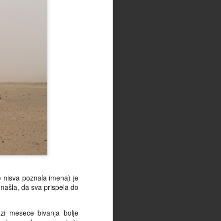
e nisva poznala imena) je
 našla, da sva prispela do
zi mesece bivanja bolje