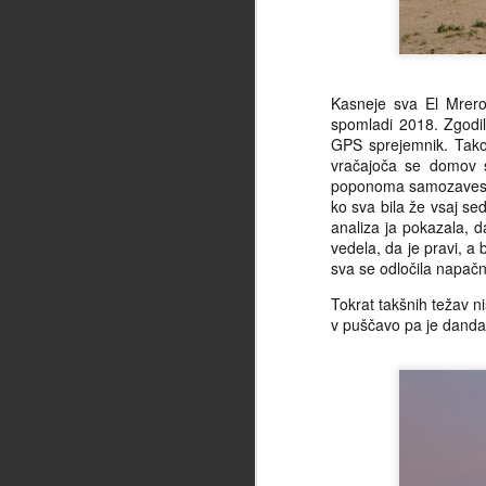
Kasneje sva El Mrero
spomladi 2018. Zgodil
GPS sprejemnik. Tako a
vračajoča se domov s
poponoma samozavesten
ko sva bila že vsaj se
analiza ja pokazala, d
vedela, da je pravi, a 
sva se odločila napačn
Tokrat takšnih težav ni
Ideja namesto TVja: Sve
JUN
v puščavo pa je danda
Kolesarjih
18
Kdor misli, da gre nesluten por
smo mu priča v zadnjih letih,
kolesarskih asov, se seveda moti. Ko
resnica je sicer preprosta, a prepros
"na prvo žogo," predvsem pa vedno z
ravnotežje med vzroki ter posledicam