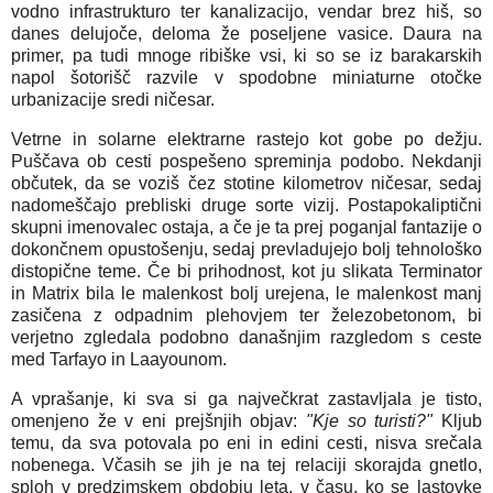
vodno infrastrukturo ter kanalizacijo, vendar brez hiš, so
danes delujoče, deloma že poseljene vasice. Daura na
primer, pa tudi mnoge ribiške vsi, ki so se iz barakarskih
napol šotorišč razvile v spodobne miniaturne otočke
urbanizacije sredi ničesar.
Vetrne in solarne elektrarne rastejo kot gobe po dežju.
Puščava ob cesti pospešeno spreminja podobo. Nekdanji
občutek, da se voziš čez stotine kilometrov ničesar, sedaj
nadomeščajo prebliski druge sorte vizij. Postapokaliptični
skupni imenovalec ostaja, a če je ta prej poganjal fantazije o
dokončnem opustošenju, sedaj prevladujejo bolj tehnološko
distopične teme. Če bi prihodnost, kot ju slikata Terminator
in Matrix bila le malenkost bolj urejena, le malenkost manj
zasičena z odpadnim plehovjem ter železobetonom, bi
verjetno zgledala podobno današnjim razgledom s ceste
med Tarfayo in Laayounom.
A vprašanje, ki sva si ga največkrat zastavljala je tisto,
omenjeno že v eni prejšnjih objav:
"Kje so turisti?"
Kljub
temu, da sva potovala po eni in edini cesti, nisva srečala
nobenega. Včasih se jih je na tej relaciji skorajda gnetlo,
sploh v predzimskem obdobju leta, v času, ko se lastovke