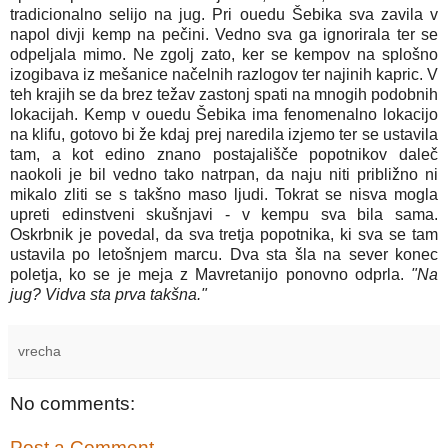
tradicionalno selijo na jug. Pri ouedu Šebika sva zavila v
napol divji kemp na pečini. Vedno sva ga ignorirala ter se
odpeljala mimo. Ne zgolj zato, ker se kempov na splošno
izogibava iz mešanice načelnih razlogov ter najinih kapric. V
teh krajih se da brez težav zastonj spati na mnogih podobnih
lokacijah. Kemp v ouedu Šebika ima fenomenalno lokacijo
na klifu, gotovo bi že kdaj prej naredila izjemo ter se ustavila
tam, a kot edino znano postajališče popotnikov daleč
naokoli je bil vedno tako natrpan, da naju niti približno ni
mikalo zliti se s takšno maso ljudi. Tokrat se nisva mogla
upreti edinstveni skušnjavi - v kempu sva bila sama.
Oskrbnik je povedal, da sva tretja popotnika, ki sva se tam
ustavila po letošnjem marcu. Dva sta šla na sever konec
poletja, ko se je meja z Mavretanijo ponovno odprla.
"Na
jug? Vidva sta prva takšna."
vrecha
No comments:
Post a Comment