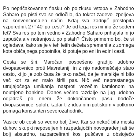
Po nepričakovanem fiasku ob poizkusu vstopa v Zahodno
Saharo po pisti sva se odločila, da tokrat zadevo izpeljeva
na konvencionalen način. Kdaj sva zadnjič prestopila
vzporednik 27° 40' po cesti? Je od tega res minilo že sedem
let? Sva res po tem vedno v Zahodno Saharo prihajala in jo
zapuščala v notranjosti, po pistah? Čisto primerno bo, če si
ogledava, kako se je v teh letih dežela spremenila z zornega
kota običajnega popotnika, ki potuje po eni in edini cesti.
Cesta se širi. Maročani pospešeno gradijo udobno
dvopasovnico proti Mavretaniji in z njo nadomeščajo staro
cesto, ki jo je zob časa že tako načel, da je marsikje ni bilo
več kot za en malo širši pas. Nič več neprestanega
utrujajočega umikanja nasproti vozečim kamionom na
neutrjeno bankino. Danes večino razdalje na jug udobno
odjadraš po enem že dokončanem pasu bodoče
dvopasovnice, sploh, kadar ti z idealnim potiskom v polkrmo
pomaga konstanten severozahodnik.
Vasice ob cesti so vedno bolj žive. Kar so nekoč bila mesta
duhov, skupki neposeljenih razpadajočih novogradenj ali še
bolj absurdno, razparcelirani kosi puščave z obstoječo