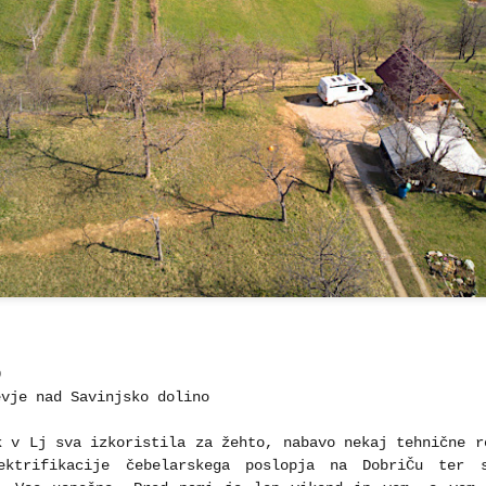
0
evje nad Savinjsko dolino
k v Lj sva izkoristila za žehto, nabavo nekaj tehnične r
ektrifikacije čebelarskega poslopja na DobriČu ter 