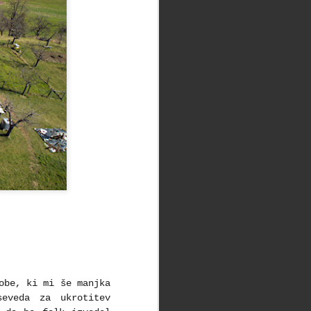
obe, ki mi še manjka
seveda za ukrotitev