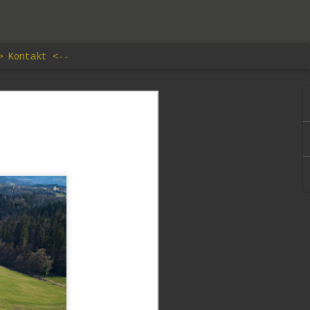
> Kontakt <--
lav
edal, ki
 naših
 mnogokrat
aš svet ne
ja pod
e ne kar
rrarius je
 silom nuje
otok, ki ne