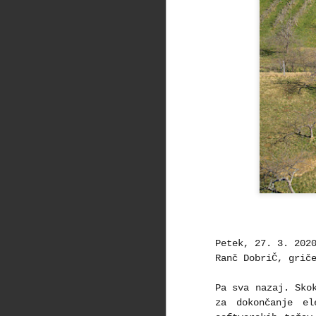
Petek, 27. 3. 202
Ranč DobriČ, grič
Pa sva nazaj. Sko
za dokončanje el