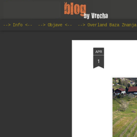
--> Info <--
--> Objave <--
--> Overland Baza Znanja
APR
1