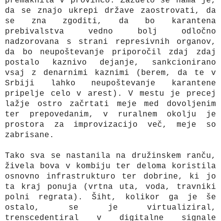
premaknila v provinco. Zazdelo se nama je,
da se znajo ukrepi države zaostrovati, da
se zna zgoditi, da bo karantena
prebivalstva vedno bolj odločno
nadzorovana s strani represivnih organov,
da bo neupoštevanje priporočil zdaj zdaj
postalo kaznivo dejanje, sankcionirano
vsaj z denarnimi kaznimi (berem, da te v
Srbiji lahko neupoštevanje karantene
pripelje celo v arest). V mestu je precej
lažje ostro začrtati meje med dovoljenim
ter prepovedanim, v ruralnem okolju je
prostora za improvizacijo več, meje so
zabrisane.
Tako sva se nastanila na družinskem ranču,
živela bova v kombiju ter deloma koristila
osnovno infrastrukturo ter dobrine, ki jo
ta kraj ponuja (vrtna uta, voda, travniki
polni regrata). Šiht, kolikor ga je še
ostalo, se je virtualiziral,
trenscedentiral v digitalne signale