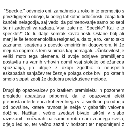
"Speckle," odvrnejo eni, zamahnejo z roko in te premotrijo s
privzdignjeno obrvjo, ki poleg lahkotne odločnosti izdaja tudi
kanček nelagodja, saj vedo, da poimenovanje samo po sebi
še ni zadovoljiva razlaga. Vsaj zate ne. "Speckle? Kaj je to
speckle?" Od tu dalje somrak kavzalnosti. Ostane bolj ali
manj le še fenomenološka resignacija, da to je to, ker to tako
zaznamo, sparjena s psevdo empiričnim dogovorom, ki že
meji na dogmo: s tem si nimaš kaj pomagati. Učinkovitost je
veliki moto tega plemena, ki svoje trdnjave premišljeno
postavlja na varnih vrhovih gomil vsaj stoletje odležanega
spoznanja, jih utrjuje z okopi zgodbic o neuspelih
eskapadah sanjačev ter čeznje polaga ozke brvi, po katerih
smejo stopati zgolj že dodobra preizkušene metode.
Drugi tip opazovalcev po kratkem premisleku in pozornem
pregledu aparatusa pripomni, da je opazovani efekt
preprosta interferenca koherentnega vira svetlobe po odboju
od površine, katere ravnost je nekje v gabaritih valovne
dolžine. Načitani, večno zvedavi bivajo takšni v slabo
raziskanih močvarah na samem robu nam znanega sveta,
orjejo ledino, ter večno zazrti v horizont ter nepomirjeni z