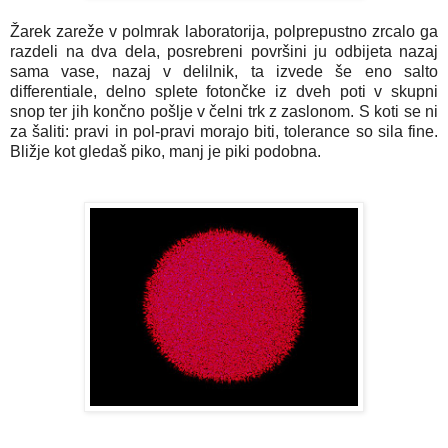
Žarek zareže v polmrak laboratorija, polprepustno zrcalo ga
razdeli na dva dela, posrebreni površini ju odbijeta nazaj
sama vase, nazaj v delilnik, ta izvede še eno salto
differentiale, delno splete fotončke iz dveh poti v skupni
snop ter jih končno pošlje v čelni trk z zaslonom. S koti se ni
za šaliti: pravi in pol-pravi morajo biti, tolerance so sila fine.
Bližje kot gledaš piko, manj je piki podobna.