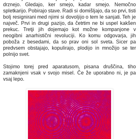
drznejo. Gledajo, ker smejo, kadar smejo. Nemočno
spletkarijo. Pobirajo stave. Radi si domišljajo, da so prvi, tisti
bolj resignirani med njimi si dovoljijo o tem le sanjati. Teh je
največ. Prvi in drugi pazijo, da četrtim ne bi uspel kakšen
prekuc. Tretji jih dojemajo kot možne kompanjone v
neogibni anarhistični revoluciji. Ko komu odgovarja, jih
poboža z besedami, da so prav oni sol sveta. Sicer pa
predvsem obstajajo, kopulirajo, plodijo in množijo se ter
polnijo svet.
Stojimo torej pred aparatusom, pisana druščina, tiho
zamaknjeni vsak v svojo misel. Če že uporabno ni, je pa
vsaj lepo.