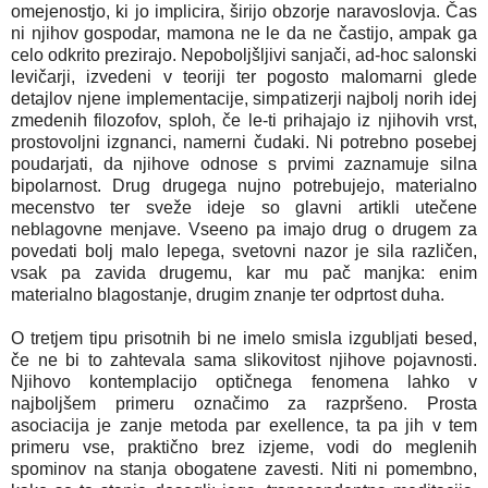
omejenostjo, ki jo implicira, širijo obzorje naravoslovja. Čas
ni njihov gospodar, mamona ne le da ne častijo, ampak ga
celo odkrito prezirajo. Nepoboljšljivi sanjači, ad-hoc salonski
levičarji, izvedeni v teoriji ter pogosto malomarni glede
detajlov njene implementacije, simpatizerji najbolj norih idej
zmedenih filozofov, sploh, če le-ti prihajajo iz njihovih vrst,
prostovoljni izgnanci, namerni čudaki. Ni potrebno posebej
poudarjati, da njihove odnose s prvimi zaznamuje silna
bipolarnost. Drug drugega nujno potrebujejo, materialno
mecenstvo ter sveže ideje so glavni artikli utečene
neblagovne menjave. Vseeno pa imajo drug o drugem za
povedati bolj malo lepega, svetovni nazor je sila različen,
vsak pa zavida drugemu, kar mu pač manjka: enim
materialno blagostanje, drugim znanje ter odprtost duha.
O tretjem tipu prisotnih bi ne imelo smisla izgubljati besed,
če ne bi to zahtevala sama slikovitost njihove pojavnosti.
Njihovo kontemplacijo optičnega fenomena lahko v
najboljšem primeru označimo za razpršeno. Prosta
asociacija je zanje metoda par exellence, ta pa jih v tem
primeru vse, praktično brez izjeme, vodi do meglenih
spominov na stanja obogatene zavesti. Niti ni pomembno,