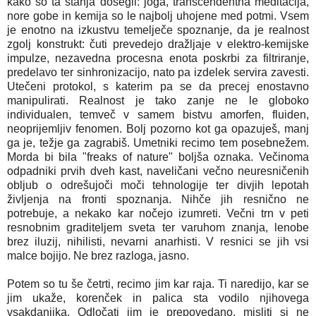
kako so ta stanja dosegli: joga, transcendentna meditacija,
nore gobe in kemija so le najbolj uhojene med potmi. Vsem
je enotno na izkustvu temelječe spoznanje, da je realnost
zgolj konstrukt: čuti prevedejo dražljaje v elektro-kemijske
impulze, nezavedna procesna enota poskrbi za filtriranje,
predelavo ter sinhronizacijo, nato pa izdelek servira zavesti.
Utečeni protokol, s katerim pa se da precej enostavno
manipulirati. Realnost je tako zanje ne le globoko
individualen, temveč v samem bistvu amorfen, fluiden,
neoprijemljiv fenomen. Bolj pozorno kot ga opazuješ, manj
ga je, težje ga zagrabiš. Umetniki recimo tem posebnežem.
Morda bi bila "freaks of nature" boljša oznaka. Večinoma
odpadniki prvih dveh kast, naveličani večno neuresničenih
obljub o odrešujoči moči tehnologije ter divjih lepotah
življenja na fronti spoznanja. Nihče jih resnično ne
potrebuje, a nekako kar nočejo izumreti. Večni trn v peti
resnobnim graditeljem sveta ter varuhom znanja, lenobe
brez iluzij, nihilisti, nevarni anarhisti. V resnici se jih vsi
malce bojijo. Ne brez razloga, jasno.
Potem so tu še četrti, recimo jim kar raja. Ti naredijo, kar se
jim ukaže, korenček in palica sta vodilo njihovega
vsakdanjika. Odločati jim je prepovedano, misliti si ne