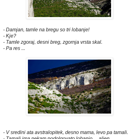
- Damjan, tamle na bregu so tri lobanje!
- Kje?
- Tamle zgoraj, desni breg, zgornja vrsta skal.
- Pa res ...
- V sredini ata avstralopitek, desno mama, levo pa tamali.
- Tamali ima nekam podolgovato lobanjo ... alien.