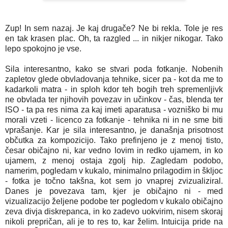
Zup! In sem nazaj. Je kaj drugače? Ne bi rekla. Tole je res
en tak krasen plac. Oh, ta razgled ... in nikjer nikogar. Tako
lepo spokojno je vse.
Sila interesantno, kako se stvari poda fotkanje. Nobenih
zapletov glede obvladovanja tehnike, sicer pa - kot da me to
kadarkoli matra - in sploh kdor teh bogih treh spremenljivk
ne obvlada ter njihovih povezav in učinkov - čas, blenda ter
ISO - ta pa res nima za kaj imeti aparatusa - vozniško bi mu
morali vzeti - licenco za fotkanje - tehnika ni in ne sme biti
vprašanje. Kar je sila interesantno, je današnja prisotnost
občutka za kompozicijo. Tako prefinjeno je z menoj tisto,
česar običajno ni, kar vedno lovim in redko ujamem, in ko
ujamem, z menoj ostaja zgolj hip. Zagledam podobo,
namerim, pogledam v kukalo, minimalno prilagodim in škljoc
- fotka je točno takšna, kot sem jo vnaprej zvizualiziral.
Danes je povezava tam, kjer je običajno ni - med
vizualizacijo željene podobe ter pogledom v kukalo običajno
zeva divja diskrepanca, in ko zadevo uokvirim, nisem skoraj
nikoli prepričan, ali je to res to, kar želim. Intuicija pride na