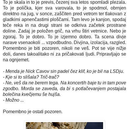
To je skala in to je previs, čezenj sva letos spomladi plezala.
To je polička, kjer sva varovala, to je spodmol, obrnjen
direktno na jug, v sonce, zaščiten pred vetrom ter tlakovan z
gladkimi apnenčastimi ploščami. Tam levo je kanjon, spodaj
teče reka in na drugi strani se odkriva začetek prostrane
doline. Zadaj je položen grič, na vrhu štiri vetrnice. Nebo je
zgoraj. To je dobro. To je izjemno dobro. Ta scena divje
narave vsenaokoli ... vzpodbudno. Divjina, izolacija, razgled.
Pomembno je biti pozoren, nikoli ne veš. Pot se vije nižje
doli, danes takoalitako ni za pričakovati ljudi. Pripravljajo se
na ognjemet.
- Menda je Nick Cavov sin padel čez klif, ko je bil na LSDju.
- Kje si to slišala? Trič-trač?
- Ne, veš da ne berem tega. Na koncertih baje tu in tam pove
zgodbo. Morda se zaveda, da bi s potlačevanjem postajala
bolečina kvečjemu še hujša.
- Možno ...
Pomembno je ostati pozoren.