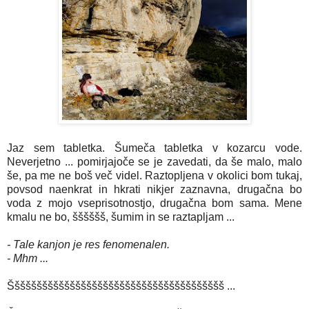
Jaz sem tabletka. Šumeča tabletka v kozarcu vode.
Neverjetno ... pomirjajoče se je zavedati, da še malo, malo
še, pa me ne boš več videl. Raztopljena v okolici bom tukaj,
povsod naenkrat in hkrati nikjer zaznavna, drugačna bo
voda z mojo vseprisotnostjo, drugačna bom sama. Mene
kmalu ne bo, šššššš, šumim in se raztapljam ...
- Tale kanjon je res fenomenalen.
- Mhm ...
Ššššššššššššššššššššššššššššššššššššššš ...