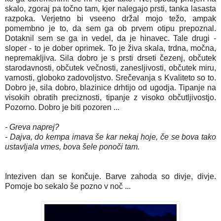
skalo, zgoraj pa točno tam, kjer nalegajo prsti, tanka lasasta
razpoka. Verjetno bi vseeno držal mojo težo, ampak
pomembno je to, da sem ga ob prvem otipu prepoznal.
Dotaknil sem se ga in vedel, da je hinavec. Tale drugi -
sloper - to je dober oprimek. To je živa skala, trdna, močna,
nepremakljiva. Sila dobro je s prsti drseti čezenj, občutek
starodavnosti, občutek večnosti, zanesljivosti, občutek miru,
varnosti, globoko zadovoljstvo. Srečevanja s Kvaliteto so to.
Dobro je, sila dobro, blazinice drhtijo od ugodja. Tipanje na
visokih obratih preciznosti, tipanje z visoko občutljivostjo.
Pozorno. Dobro je biti pozoren ...
- Greva naprej?
- Dajva, do kempa imava še kar nekaj hoje, če se bova tako
ustavljala vmes, bova šele ponoči tam.
Inteziven dan se končuje. Barve zahoda so divje, divje.
Pomoje bo sekalo še pozno v noč ...