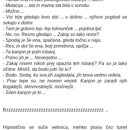
- Mutacija ... ata in mama sta bila v sorodu.
- Možno ...
- Vsi trije gledajo levo dol ... v dolino ... njihovi pogledi se
sekajo v dolini.
- Tam je gotovo lep, lep tolmunček ... pojdiva tja!
- Ne, no. Resno gledajo ... Zakaj so tako resni?
- Spodaj je še ena, spačena, gleda točno v naju.
- Res, in dol še ena, bolj primitivna, opičja ...
- Ta kanjon je poln lobanj.
- Polno jih je ... Neverjetno ...
- Zakaj nisem nikoli prej opazila teh lobanj? Pa so ja tako
očitne. Misliš, da bodo jutri še tu?
- Bodo. Sedaj, ko sva jih zagledala, jih bova vedno videla.
- Prav lepe so, ne morem verjeti. Kanjon je zaradi njih
bogatejši, skrivnostnejši, močnejši.
- Silen kanjon je to ...
Bzzzzzzzzzzzzzzzzzzzzzzzzzzzzzzzzzzzzzzzzzz ...
Hipnotično se suče vetrnica, mehko plava čez tunel