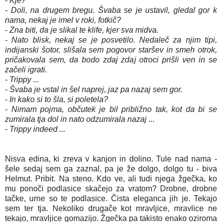
- Kje?
- Doli, na drugem bregu. Švaba se je ustavil, gledal gor k
nama, nekaj je imel v roki, fotkič?
- Zna biti, da je slikal te klife, kjer sva midva.
- Nato blisk, nekaj se je posvetilo. Nedaleč za njim tipi,
indijanski šotor, slišala sem pogovor staršev in smeh otrok,
pričakovala sem, da bodo zdaj zdaj otroci prišli ven in se
začeli igrati.
- Trippy ...
- Švaba je vstal in šel naprej, jaz pa nazaj sem gor.
- In kako si to šla, si poletela?
- Nimam pojma, občutek je bil približno tak, kot da bi se
zumirala tja dol in nato odzumirala nazaj ...
- Trippy indeed ...
Nisva edina, ki zreva v kanjon in dolino. Tule nad nama -
šele sedaj sem ga zaznal, pa je že dolgo, dolgo tu - biva
Helmut. Pribit. Na steno. Kdo ve, ali tudi njega žgečka, ko
mu ponoči podlasice skačejo za vratom? Drobne, drobne
tačke, urne so te podlasice. Čista eleganca jih je. Tekajo
sem ter tja. Nekoliko drugače kot mravljice, mravlice ne
tekajo, mravljice gomazijo. Žgečka pa takisto enako oziroma