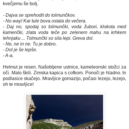
kvečjemu še bolj.
- Dajva se sprehodit do tolmunčkov.
- No way! Kar tule bova ostala do večera.
- Daj no, spodaj so tolmunčki, voda žubori, klokota med
kamenčki, zlata voda teče po zelenem mahu na krhkem
lehnjaku ... Tolmunčki so sila lepi. Greva dol.
- Ne, ne in ne. Tu je dobro.
- Dol je še lepše.
- A-a.
Helmut je resen. Našobljene ustnice, kameleonski stožci za
oči. Malo škili. Zimska kapica s cofkom. Ponoči je hladno. In
podlasice skačejo. Mravljice gomazijo, počasi lezejo, lezejo,
oh te mravljice!