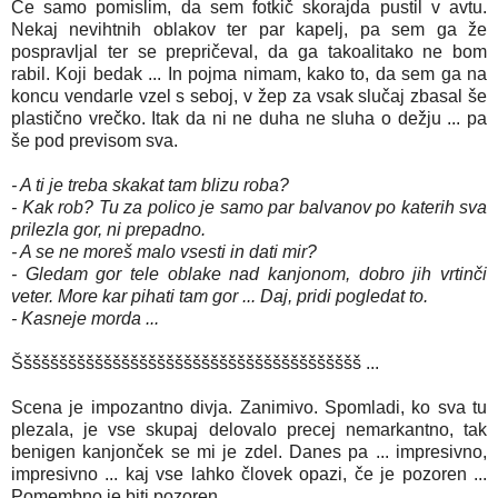
Če samo pomislim, da sem fotkič skorajda pustil v avtu.
Nekaj nevihtnih oblakov ter par kapelj, pa sem ga že
pospravljal ter se prepričeval, da ga takoalitako ne bom
rabil. Koji bedak ... In pojma nimam, kako to, da sem ga na
koncu vendarle vzel s seboj, v žep za vsak slučaj zbasal še
plastično vrečko. Itak da ni ne duha ne sluha o dežju ... pa
še pod previsom sva.
- A ti je treba skakat tam blizu roba?
- Kak rob? Tu za polico je samo par balvanov po katerih sva
prilezla gor, ni prepadno.
- A se ne moreš malo vsesti in dati mir?
- Gledam gor tele oblake nad kanjonom, dobro jih vrtinči
veter. More kar pihati tam gor ... Daj, pridi pogledat to.
- Kasneje morda ...
Ššššššššššššššššššššššššššššššššššššššš ...
Scena je impozantno divja. Zanimivo. Spomladi, ko sva tu
plezala, je vse skupaj delovalo precej nemarkantno, tak
benigen kanjonček se mi je zdel. Danes pa ... impresivno,
impresivno ... kaj vse lahko človek opazi, če je pozoren ...
Pomembno je biti pozoren.