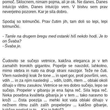
pomoč. Šklocnem, nimam pojma, ali je ok. Ne danes. Danes
intuicijo vidim. Danes intuicijo vem. V bistvu sem prav
neverjetno pozoren. Kar je sila dobro.
Spodaj so tolmunčki. Prav čutim jih, tam doli so lepi, lepi
tolmunčki.
- Tamle na drugem bregu med ostanki hiš nekdo hodi. Je to
on Švaba?
- Švaba je.
Čudovito se sučejo vetrnice, kakšna eleganca je v teh
zamahih trorokih gigantov. Popelje se navzdol, lahkotno,
mimo stebra in nato na drugi strani navzgor. Teže ne čuti.
Vtem naslednji krak že tone ... in spet gor, proti površini, ven,
vdih ... in za njim naslednji ... vdih, izdih, ritem ... oblaki okoli
dihajo v ritmu zasukov. Vetrnice se res dobro sučejo, lepo se
sučejo. Propeler v gibanju je ena fajna reč. Sila lepa reč.
Neka posebna kvaliteta gibanja je v tem ... tako naravno to
kroži ... čista poezija ... mehki kot vata oblaki dihajo v
nežnem ritmu zalih zalih propelerjev ... kakšno gibanje,
kakšen pogled je to ... Kje je fotkič?