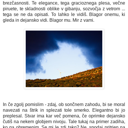
brezčasnosti. Te elegance, tega gracioznega plesa, večne
piruete, te skladnosti oblike v gibanju, sozvočja z vetrom ...
tega se ne da opisati. To lahko le vidiš. Blagor onemu, ki
gleda in dejansko vidi. Blagor mu. Mir z vami.
In če zgolj pomislim - zdaj, ob sončnem zahodu, bi se moral
navezati na štrik in splezati tole smerko. Elegantno bi jo
preplesal. Stvar ima kar več pomena, če oprimke dejansko
čutiš na nekem globjem nivoju. Tale tukaj na primer zadiha,
ko ga obremenim. Se mi le zdi tako? Ne, spodaj pritrjen na