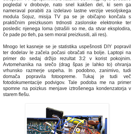
pogledal v drobovje, nato snel kakšen del, ki sem ga
nameraval porabiti za izdelavo lastne verzije vesoljskega
modula Sojuz, misija TV pa se je običajno končala s
praktičnim preizkusom trdnosti zaslonske elektronke ter
posledic njenega loma (strašili so me, da stvar eksplodira,
če pade po tleh, pa sem moral preizkusiti, ali res).
Mnogo let kasneje se je statistika uspešnosti DIY popravil
ter dodelav le začela počasi obračati na bolje. Laptopi na
primer do sedaj držijo rezultat 3:2 v korist pokojnim.
Avtomehanika na srečo (drag špas je lahko to) ohranja
vrhunsko razmerje uspeha. In podobno, zanimivo, tudi
domača popravila fotoopreme. Tukaj je tudi več
fotodokumentacije podvigov. Tale podoba me na primer
spomne na poizkus menjave iztrošenega kondenzatorja v
starem flešu.