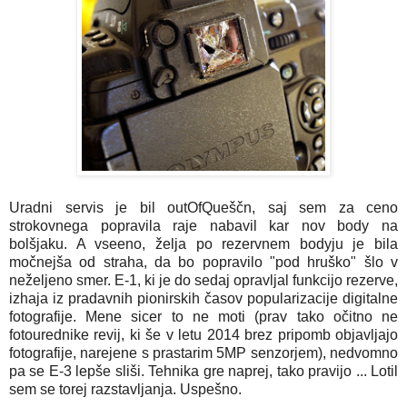
Uradni servis je bil outOfQueščn, saj sem za ceno
strokovnega popravila raje nabavil kar nov body na
bolšjaku. A vseeno, želja po rezervnem bodyju je bila
močnejša od straha, da bo popravilo "pod hruško" šlo v
neželjeno smer. E-1, ki je do sedaj opravljal funkcijo rezerve,
izhaja iz pradavnih pionirskih časov popularizacije digitalne
fotografije. Mene sicer to ne moti (prav tako očitno ne
fotourednike revij, ki še v letu 2014 brez pripomb objavljajo
fotografije, narejene s prastarim 5MP senzorjem), nedvomno
pa se E-3 lepše sliši. Tehnika gre naprej, tako pravijo ... Lotil
sem se torej razstavljanja. Uspešno.