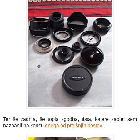
Ter še zadnja, še topla zgodba, tista, katere zaplet sem
naznanil na koncu
enega od prejšnjih postov
.