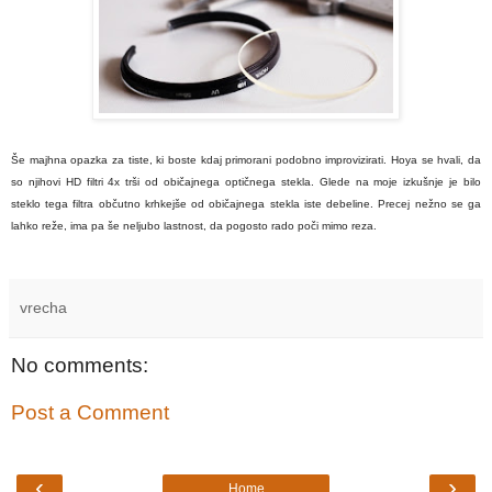
Še majhna opazka za tiste, ki boste kdaj primorani podobno improvizirati. Hoya se hvali, da
so njihovi HD filtri 4x trši od običajnega optičnega stekla. Glede na moje izkušnje je bilo
steklo tega filtra občutno krhkejše od običajnega stekla iste debeline. Precej nežno se ga
lahko reže, ima pa še neljubo lastnost, da pogosto rado poči mimo reza.
vrecha
No comments:
Post a Comment
‹
›
Home