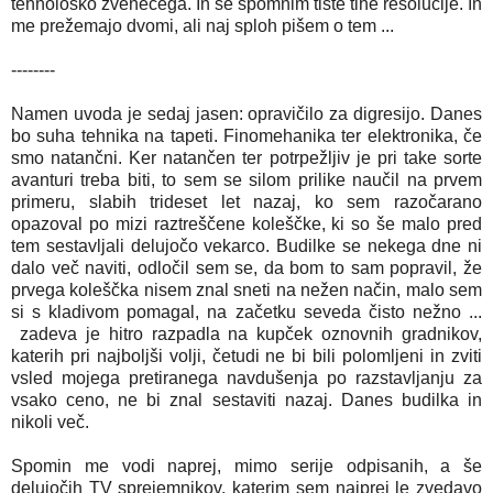
tehnološko zvenečega. In se spomnim tiste tihe resolucije. In
me prežemajo dvomi, ali naj sploh pišem o tem ...
--------
Namen uvoda je sedaj jasen: opravičilo za digresijo. Danes
bo suha tehnika na tapeti. Finomehanika ter elektronika, če
smo natančni. Ker natančen ter potrpežljiv je pri take sorte
avanturi treba biti, to sem se silom prilike naučil na prvem
primeru, slabih trideset let nazaj, ko sem razočarano
opazoval po mizi raztreščene koleščke, ki so še malo pred
tem sestavljali delujočo vekarco. Budilke se nekega dne ni
dalo več naviti, odločil sem se, da bom to sam popravil, že
prvega koleščka nisem znal sneti na nežen način, malo sem
si s kladivom pomagal, na začetku seveda čisto nežno ...
zadeva je hitro razpadla na kupček oznovnih gradnikov,
katerih pri najboljši volji, četudi ne bi bili polomljeni in zviti
vsled mojega pretiranega navdušenja po razstavljanju za
vsako ceno, ne bi znal sestaviti nazaj. Danes budilka in
nikoli več.
Spomin me vodi naprej, mimo serije odpisanih, a še
delujočih TV sprejemnikov, katerim sem najprej le zvedavo