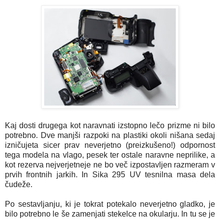
Kaj dosti drugega kot naravnati izstopno lečo prizme ni bilo
potrebno. Dve manjši razpoki na plastiki okoli nišana sedaj
izničujeta sicer prav neverjetno (preizkušeno!) odpornost
tega modela na vlago, pesek ter ostale naravne neprilike, a
kot rezerva nejverjetneje ne bo več izpostavljen razmeram v
prvih frontnih jarkih. In Sika 295 UV tesnilna masa dela
čudeže.
Po sestavljanju, ki je tokrat potekalo neverjetno gladko, je
bilo potrebno le še zamenjati stekelce na okularju. In tu se je