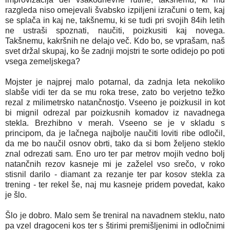
razgleda niso omejevali švabsko izpiljeni izračuni o tem, kaj
se splača in kaj ne, takšnemu, ki se tudi pri svojih 84ih letih
ne ustraši spoznati, naučiti, poizkusiti kaj novega.
Takšnemu, kakršnih ne delajo več. Kdo bo, se vprašam, naš
svet držal skupaj, ko še zadnji mojstri te sorte odidejo po poti
vsega zemeljskega?
Mojster je najprej malo potarnal, da zadnja leta nekoliko
slabše vidi ter da se mu roka trese, zato bo verjetno težko
rezal z milimetrsko natančnostjo. Vseeno je poizkusil in kot
bi mignil odrezal par poizkusnih komadov iz navadnega
stekla. Brezhibno v merah. Vseeno se je v skladu s
principom, da je lačnega najbolje naučiti loviti ribe odločil,
da me bo naučil osnov obrti, tako da si bom željeno steklo
znal odrezati sam. Eno uro ter par metrov mojih vedno bolj
natančnih rezov kasneje mi je zaželel vso srečo, v roko
stisnil darilo - diamant za rezanje ter par kosov stekla za
trening - ter rekel še, naj mu kasneje pridem povedat, kako
je šlo.
Šlo je dobro. Malo sem še treniral na navadnem steklu, nato
pa vzel dragoceni kos ter s štirimi premišljenimi in odločnimi