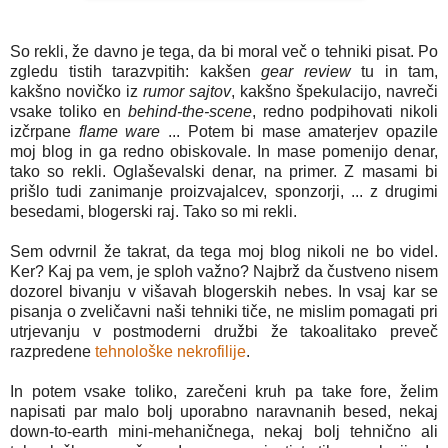
So rekli, že davno je tega, da bi moral več o tehniki pisat. Po
zgledu tistih tarazvpitih: kakšen
gear review
tu in tam,
kakšno novičko iz
rumor sajtov
, kakšno špekulacijo, navreči
vsake toliko en
behind-the-scene
, redno podpihovati nikoli
izčrpane
flame ware
... Potem bi mase amaterjev opazile
moj blog in ga redno obiskovale. In mase pomenijo denar,
tako so rekli. Oglaševalski denar, na primer. Z masami bi
prišlo tudi zanimanje proizvajalcev, sponzorji, ... z drugimi
besedami, blogerski raj. Tako so mi rekli.
Sem odvrnil že takrat, da tega moj blog nikoli ne bo videl.
Ker? Kaj pa vem, je sploh važno? Najbrž da čustveno nisem
dozorel bivanju v višavah blogerskih nebes. In vsaj kar se
pisanja o zveličavni naši tehniki tiče, ne mislim pomagati pri
utrjevanju v postmoderni družbi že takoalitako preveč
razpredene
tehnološke nekrofilije
.
In potem vsake toliko, zarečeni kruh pa take fore, želim
napisati par malo bolj uporabno naravnanih besed, nekaj
down-to-earth mini-mehaničnega, nekaj bolj tehnično ali