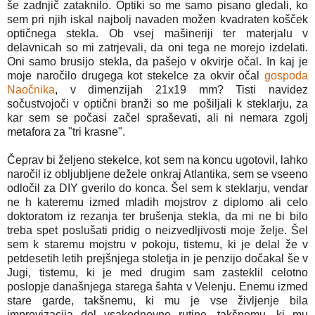
še zadnjič zataknilo. Optiki so me samo pisano gledali, ko
sem pri njih iskal najbolj navaden možen kvadraten košček
optičnega stekla. Ob vsej mašineriji ter materjalu v
delavnicah so mi zatrjevali, da oni tega ne morejo izdelati.
Oni samo brusijo stekla, da pašejo v okvirje očal. In kaj je
moje naročilo drugega kot stekelce za okvir očal
gospoda
Naočnika
, v dimenzijah 21x19 mm? Tisti navidez
sočustvojoči v optični branži so me pošiljali k steklarju, za
kar sem se počasi začel spraševati, ali ni nemara zgolj
metafora za "tri krasne".
Čeprav bi željeno stekelce, kot sem na koncu ugotovil, lahko
naročil iz obljubljene dežele onkraj Atlantika, sem se vseeno
odločil za DIY gverilo do konca. Šel sem k steklarju, vendar
ne h kateremu izmed mladih mojstrov z diplomo ali celo
doktoratom iz rezanja ter brušenja stekla, da mi ne bi bilo
treba spet poslušati pridig o neizvedljivosti moje želje. Šel
sem k staremu mojstru v pokoju, tistemu, ki je delal že v
petdesetih letih prejšnjega stoletja in je penzijo dočakal še v
Jugi, tistemu, ki je med drugim sam zasteklil celotno
poslopje današnjega starega šahta v Velenju. Enemu izmed
stare garde, takšnemu, ki mu je vse življenje bila
improvizacija del vsakodnevne rutine, takšnemu, ki mu