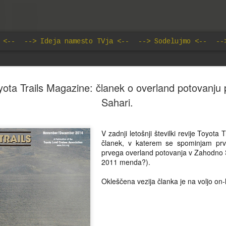
 <--
--> Ideja namesto TVja <--
--> Sodelujmo <--
--
Ideja namesto TVja: Svetis
JUN
ota Trails Magazine: članek o overland potovanju
18
Basara: Fama o Kolesarjih
Sahari.
Kdor misli, da gre nesluten porast priljubljenosti vrtenja p
smo mu priča v zadnjih letih, pripisati športnim uspehom
V zadnji letošnji številki revije Toyota
kolesarskih asov, se seveda moti. Kot se je izkazalo že
članek, v katerem se spominjam prv
- resnica je sicer preprosta, a preprostim očem skrita. N
prvega overland potovanja v Zahodno Sa
deluje "na prvo žogo," predvsem pa vedno znova postavl
2011 menda?).
vprašaj vsaj ravnotežje med vzroki ter posledicami, če ž
same smiselnosti teh konceptov. Na primer. Neki Josef Fe
Okleščena vezija članka je na voljo on-l
v času vladavine Karla Grdega s svojimi somišljeniki bolj
kot prilike dvignil sidro in odplul proti severu, da bi našel 
obstaja.