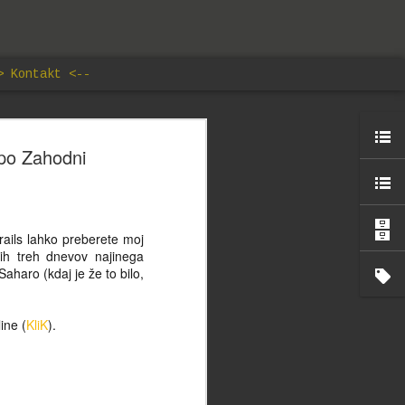
> Kontakt <--
lav
 po Zahodni
edal, ki
 naših
 Trails lahko preberete moj
 mnogokrat
ih treh dnevov najinega
aš svet ne
haro (kdaj je že to bilo,
ja pod
e ne kar
rrarius je
ine (
KliK
).
 silom nuje
otok, ki ne