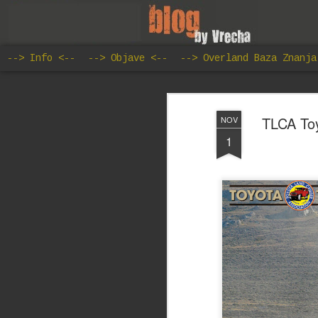
--> Info <--
--> Objave <--
--> Overland Baza Znanja
TLCA Toy
NOV
1