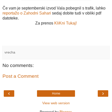
Če vam je septemberski izvod Vala pobegnil s trafik, lahko
reportažo o Zahodni Sahari
sedaj dobite tudi v obliki pdf
datoteke.
Za prenos
KliKni Tukaj!
vrecha
No comments:
Post a Comment
‹
›
Home
View web version
Powered by
Blogger
.