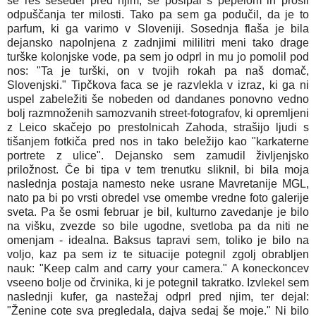
še res sesedel pred njim, se posipal s pepelom in prosil
odpuščanja ter milosti. Tako pa sem ga podučil, da je to
parfum, ki ga varimo v Sloveniji. Sosednja flaša je bila
dejansko napolnjena z zadnjimi mililitri meni tako drage
turške kolonjske vode, pa sem jo odprl in mu jo pomolil pod
nos: "Ta je turški, on v tvojih rokah pa naš domač,
Slovenjski." Tipčkova faca se je razvlekla v izraz, ki ga ni
uspel zabeležiti še nobeden od dandanes ponovno vedno
bolj razmnoženih samozvanih street-fotografov, ki opremljeni
z Leico skačejo po prestolnicah Zahoda, strašijo ljudi s
tišanjem fotkiča pred nos in tako beležijo kao "karkaterne
portrete z ulice". Dejansko sem zamudil življenjsko
priložnost. Če bi tipa v tem trenutku sliknil, bi bila moja
naslednja postaja namesto neke usrane Mavretanije MGL,
nato pa bi po vrsti obredel vse omembe vredne foto galerije
sveta. Pa še osmi februar je bil, kulturno zavedanje je bilo
na višku, zvezde so bile ugodne, svetloba pa da niti ne
omenjam - idealna. Baksus tapravi sem, toliko je bilo na
voljo, kaz pa sem iz te situacije potegnil zgolj obrabljen
nauk: "Keep calm and carry your camera." A koneckoncev
vseeno bolje od črvinika, ki je potegnil takratko. Izvlekel sem
naslednji kufer, ga nastežaj odprl pred njim, ter dejal:
"Ženine cote sva pregledala, dajva sedaj še moje." Ni bilo