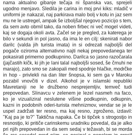
nama aktualno gibanje tečaja ni španska vas, sprejeli
ugodno menjavo. Sledila je carina in moj prvi kiks: mladič v
uniformi je nakazal, naj parkirava malo bolj v kotu in jaz sem
mu ne le ustregel, ampak še izboljšal njegovo pozicijo s tem,
da sem avto obrnil tako, da noben firbec ni več mogel videti,
kaj se dogaja okoli avta. Začel se je pregled, za katerega je
bilo v sekundi in pol jasno, da ima le en cilj: skenirati nabor
darilc (valda jih turista imata) in si odrezati najboljši del
pogače oziroma alternativno najti nekaj prepovedanega ter
pokasirati primerno podkupnino. Darilca so jasno razočarala
(jajčastih kičk, ki jih je lani talal najboljši sosed, še črnuhi ne
marajo), zato smo se zakopali med spodnje hlačke, modrčke
in hop - privlekli na dan liter šnopsa, ki sem ga v Maroku
pozabil vnovčiti v dizel. Alkohol je v islamski republiki
Mavretaniji ne le družbeno nesprejemljiv, temveč tudi
prepovedan. Slinavcu v zelenem je lezel nasmeh na faco,
ko je vizualiziral neslutene višine podkupnin, odkupnin,
kazni in podobnih oderi-turista mehnizmov, vendar se je le
uspel zadržati ter resno, ma kaj resno, zgroženo, izdavil:
"Kaj pa je to?" Taktična napaka. Če bi tipček s strogostjo in
resnostjo, ki pritiče carinskemu uradniku povedal, da je alko
pri njih prepovedan in da sem sedaj v težavah, bi se morda