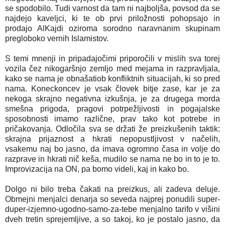
se spodobilo. Tudi varnost da tam ni najboljša, povsod da se
najdejo kaveljci, ki te ob prvi priložnosti pohopsajo in
prodajo AlKajdi oziroma sorodno naravnanim skupinam
pregloboko vernih Islamistov.
S temi mnenji in pripadajočimi priporočili v mislih sva torej
vozila čez nikogaršnjo zemljo med mejama in razpravljala,
kako se nama je obnašatiob konfliktnih situacijah, ki so pred
nama. Koneckoncev je vsak človek bitje zase, kar je za
nekoga skrajno negativna izkušnja, je za drugega morda
smešna prigoda, pragovi potrpežljivosti in pogajalske
sposobnosti imamo različne, prav tako kot potrebe in
pričakovanja. Odločila sva se držati že preizkušenih taktik:
skrajna prijaznost a hkrati nepopustljivost v načelih,
vsakemu naj bo jasno, da imava ogromno časa in volje do
razprave in hkrati nič keša, mudilo se nama ne bo in to je to.
Improvizacija na ON, pa bomo videli, kaj in kako bo.
Dolgo ni bilo treba čakati na preizkus, ali zadeva deluje.
Obmejni menjalci denarja so seveda najprej ponudili super-
duper-izjemno-ugodno-samo-za-tebe menjalno tarifo v višini
dveh tretin sprejemljive, a so takoj, ko je postalo jasno, da