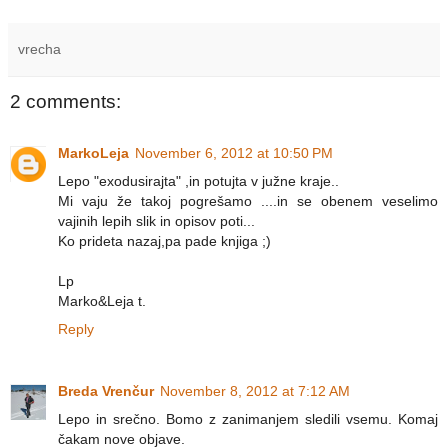
vrecha
2 comments:
MarkoLeja
November 6, 2012 at 10:50 PM
Lepo "exodusirajta" ,in potujta v južne kraje..
Mi vaju že takoj pogrešamo ....in se obenem veselimo
vajinih lepih slik in opisov poti...
Ko prideta nazaj,pa pade knjiga ;)
Lp
Marko&Leja t.
Reply
Breda Vrenčur
November 8, 2012 at 7:12 AM
Lepo in srečno. Bomo z zanimanjem sledili vsemu. Komaj
čakam nove objave.