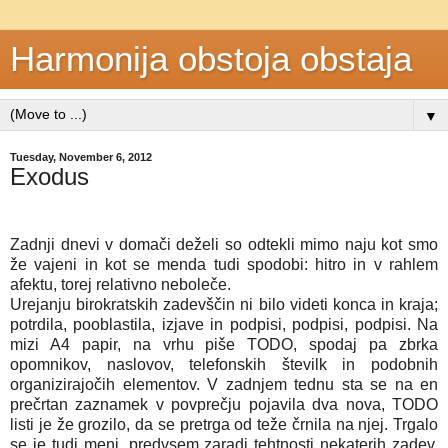
Harmonija obstoja obstaja
▼
Tuesday, November 6, 2012
Exodus
Zadnji dnevi v domači deželi so odtekli mimo naju kot smo
že vajeni in kot se menda tudi spodobi: hitro in v rahlem
afektu, torej relativno neboleče.
Urejanju birokratskih zadevščin ni bilo videti konca in kraja;
potrdila, pooblastila, izjave in podpisi, podpisi, podpisi. Na
mizi A4 papir, na vrhu piše TODO, spodaj pa zbrka
opomnikov, naslovov, telefonskih številk in podobnih
organizirajočih elementov. V zadnjem tednu sta se na en
prečrtan zaznamek v povprečju pojavila dva nova, TODO
listi je že grozilo, da se pretrga od teže črnila na njej. Trgalo
se je tudi meni, predvsem zaradi tehtnosti nekaterih zadev,