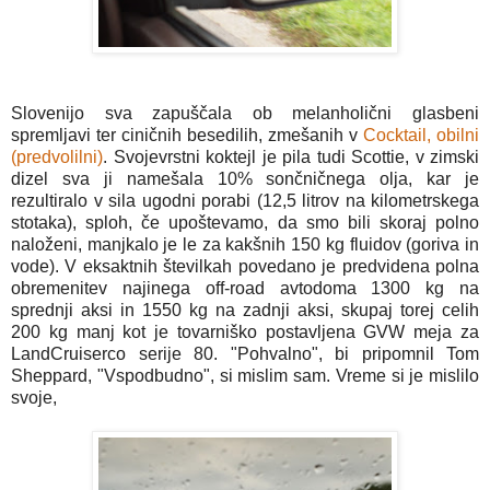
Slovenijo sva zapuščala ob melanholični glasbeni
spremljavi ter ciničnih besedilih, zmešanih v
Cocktail, obilni
(predvolilni)
. Svojevrstni koktejl je pila tudi Scottie, v zimski
dizel sva ji namešala 10% sončničnega olja, kar je
rezultiralo v sila ugodni porabi (12,5 litrov na kilometrskega
stotaka), sploh, če upoštevamo, da smo bili skoraj polno
naloženi, manjkalo je le za kakšnih 150 kg fluidov (goriva in
vode). V eksaktnih številkah povedano je predvidena polna
obremenitev najinega off-road avtodoma 1300 kg na
sprednji aksi in 1550 kg na zadnji aksi, skupaj torej celih
200 kg manj kot je tovarniško postavljena GVW meja za
LandCruiserco serije 80. "Pohvalno", bi pripomnil Tom
Sheppard, "Vspodbudno", si mislim sam. Vreme si je mislilo
svoje,