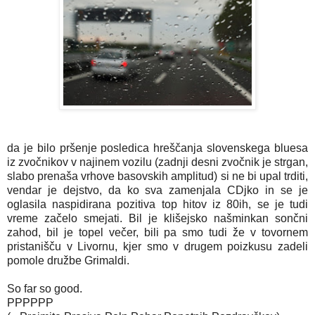
da je bilo pršenje posledica hreščanja slovenskega bluesa
iz zvočnikov v najinem vozilu (zadnji desni zvočnik je strgan,
slabo prenaša vrhove basovskih amplitud) si ne bi upal trditi,
vendar je dejstvo, da ko sva zamenjala CDjko in se je
oglasila naspidirana pozitiva top hitov iz 80ih, se je tudi
vreme začelo smejati. Bil je klišejsko našminkan sončni
zahod, bil je topel večer, bili pa smo tudi že v tovornem
pristanišču v Livornu, kjer smo v drugem poizkusu zadeli
pomole družbe Grimaldi.
So far so good.
PPPPPP