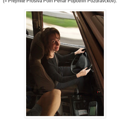
(= Prejmite Prosiva Poln Pehar Popotnih Pozdravčkov).