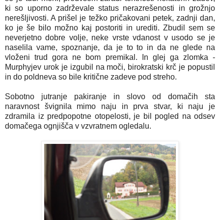
ki so uporno zadrževale status nerazrešenosti in grožnjo
nerešljivosti. A prišel je težko pričakovani petek, zadnji dan,
ko je še bilo možno kaj postoriti in urediti. Zbudil sem se
neverjetno dobre volje, neke vrste vdanost v usodo se je
naselila vame, spoznanje, da je to to in da ne glede na
vloženi trud gora ne bom premikal. In glej ga zlomka -
Murphyjev urok je izgubil na moči, birokratski krč je popustil
in do poldneva so bile kritične zadeve pod streho.
Sobotno jutranje pakiranje in slovo od domačih sta
naravnost švignila mimo naju in prva stvar, ki naju je
zdramila iz predpopotne otopelosti, je bil pogled na odsev
domačega ognjišča v vzvratnem ogledalu.