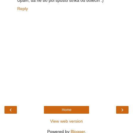
Upam, da ne bo pol spusto štrika od bolečin :)
Reply
‹
›
Home
View web version
Powered by
Blogger
.