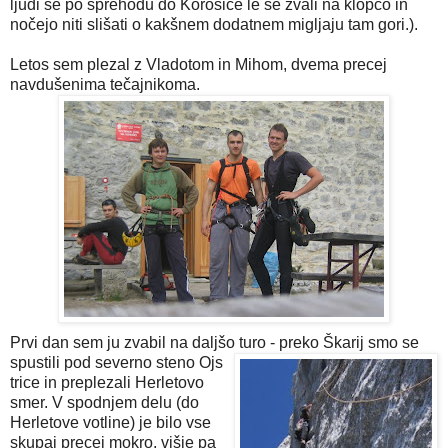
ljudi se po sprehodu do Korošice le še zvali na klopco in
nočejo niti slišati o kakšnem dodatnem migljaju tam gori.).
Letos sem plezal z Vladotom in Mihom, dvema precej
navdušenima tečajnikoma.
Prvi dan sem ju zvabil na daljšo turo - preko Škarij smo se
spustili pod severno steno Ojs
trice in preplezali Herletovo
smer. V spodnjem delu (do
Herletove votline) je bilo vse
skupaj precej mokro, višje pa