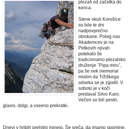
plezaš od začetka do
konca.
Stene okoli Korošice
so bile te dni
nadpovprečno
obiskane. Poleg nas
Akademcev je na
Petkovih njivah
potekalo še
tradicionalno plezalsko
druženje "Pipa miru",
pa še nek memorial
mislim da Tržiškega
odseka se je zgodil. V
soboto je v koči
predaval Silvo Karo.
Večeri so bili pestri,
glasni, dolgi, a vseeno prekratki.
Dnevi v hribih prehitro minejo. Še sreča, da imamo spomine,