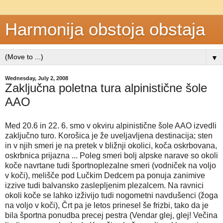
Harmonija obstoja obstaja
▼
Wednesday, July 2, 2008
Zaključna poletna tura alpinistične šole
AAO
Med 20.6 in 22. 6. smo v okviru alpinistične šole AAO izvedli
zaključno turo. Korošica je že uveljavljena destinacija; sten
in v njih smeri je na pretek v bližnji okolici, koča oskrbovana,
oskrbnica prijazna ... Poleg smeri bolj alpske narave so okoli
koče navrtane tudi športnoplezalne smeri (vodniček na voljo
v koči), melišče pod Lučkim Dedcem pa ponuja zanimive
izzive tudi balvansko zaslepljenim plezalcem. Na ravnici
okoli koče se lahko izživijo tudi nogometni navdušenci (žoga
na voljo v koči), Črt pa je letos prinesel še frizbi, tako da je
bila športna ponudba precej pestra (Vendar glej, glej! Večina