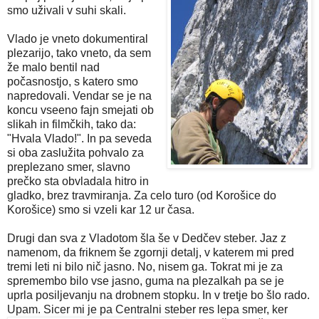
smo uživali v suhi skali.
Vlado je vneto dokumentiral
plezarijo, tako vneto, da sem
že malo bentil nad
počasnostjo, s katero smo
napredovali. Vendar se je na
koncu vseeno fajn smejati ob
slikah in filmčkih, tako da:
"Hvala Vlado!". In pa seveda
si oba zaslužita pohvalo za
preplezano smer, slavno
prečko sta obvladala hitro in
gladko, brez travmiranja. Za celo turo (od Korošice do
Korošice) smo si vzeli kar 12 ur časa.
Drugi dan sva z Vladotom šla še v Dedčev steber. Jaz z
namenom, da friknem še zgornji detalj, v katerem mi pred
tremi leti ni bilo nič jasno. No, nisem ga. Tokrat mi je za
spremembo bilo vse jasno, guma na plezalkah pa se je
uprla posiljevanju na drobnem stopku. In v tretje bo šlo rado.
Upam. Sicer mi je pa Centr
alni steber res lepa smer, ker